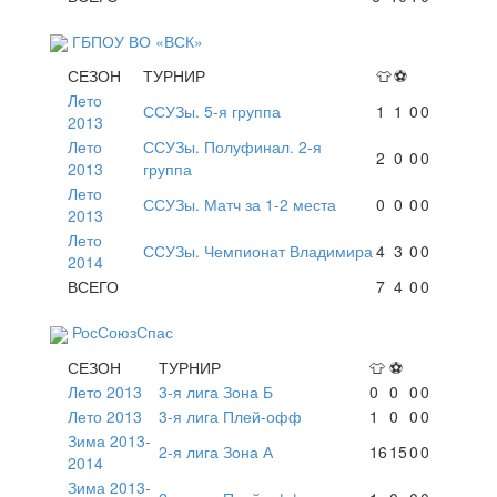
ГБПОУ ВО «ВСК»
СЕЗОН
ТУРНИР
👕
⚽
Лето
ССУЗы. 5-я группа
1
1
0
0
2013
Лето
ССУЗы. Полуфинал. 2-я
2
0
0
0
2013
группа
Лето
ССУЗы. Матч за 1-2 места
0
0
0
0
2013
Лето
ССУЗы. Чемпионат Владимира
4
3
0
0
2014
ВСЕГО
7
4
0
0
РосСоюзСпас
СЕЗОН
ТУРНИР
👕
⚽
Лето 2013
3-я лига Зона Б
0
0
0
0
Лето 2013
3-я лига Плей-офф
1
0
0
0
Зима 2013-
2-я лига Зона А
16
15
0
0
2014
Зима 2013-