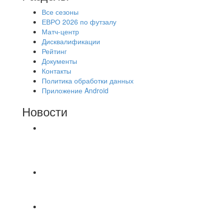
Все сезоны
ЕВРО 2026 по футзалу
Матч-центр
Дисквалификации
Рейтинг
Документы
Контакты
Политика обработки данных
Приложение Android
Новости
⚽НАЗНАЧЕНИЯ СУДЕЙ⚽ ‼В СРЕДУ
СОСТОЯТСЯ ДОИГРОВКИ 2-Х ТАЙМОВ ДВУХ
МАТЧЕЙ 2А ЛИГИ.
🔥🔥🔥Победа 🔥🔥🔥 Доиграли матч против
команды Мономах Итоговый счет
Всем добрый день! В прошлую пятницу после