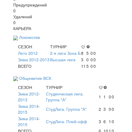
Предупреждений
0
Удалений
0
КАРЬЕРА
Локомотив
СЕЗОН
ТУРНИР
👕
⚽
Лето 2012
2-я лига Зона Б
8
5
0
0
Зима 2012-2013
Высшая лига
3
0
0
0
ВСЕГО
11
5
0
0
Общежитие ВСК
СЕЗОН
ТУРНИР
👕
⚽
Зима 2012-
Студенческая лига.
1
1
0
0
2013
Группа "А"
Зима 2014-
СтудЛига. Группа "А"
2
3
0
0
2015
Зима 2014-
СтудЛига. Плей-офф
3
6
1
0
2015
ВСЕГО
6
10
1
0