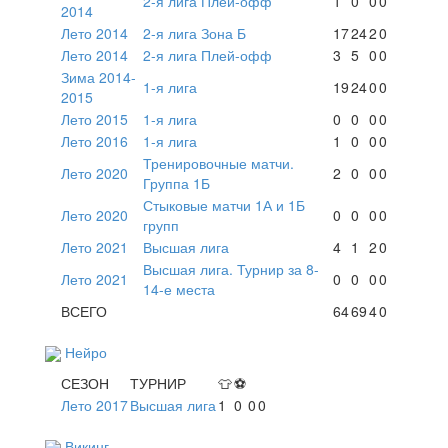
2-я лига Плей-офф
1
0
0
0
2014
Лето 2014
2-я лига Зона Б
17
24
2
0
Лето 2014
2-я лига Плей-офф
3
5
0
0
Зима 2014-
1-я лига
19
24
0
0
2015
Лето 2015
1-я лига
0
0
0
0
Лето 2016
1-я лига
1
0
0
0
Тренировочные матчи.
Лето 2020
2
0
0
0
Группа 1Б
Стыковые матчи 1А и 1Б
Лето 2020
0
0
0
0
групп
Лето 2021
Высшая лига
4
1
2
0
Высшая лига. Турнир за 8-
Лето 2021
0
0
0
0
14-е места
ВСЕГО
64
69
4
0
Нейро
СЕЗОН
ТУРНИР
👕
⚽
Лето 2017
Высшая лига
1
0
0
0
Викинг