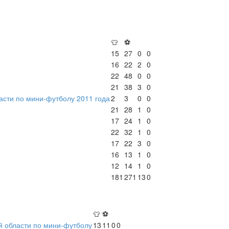
👕
⚽
15
27
0
0
16
22
2
0
22
48
0
0
21
38
3
0
асти по мини-футболу 2011 года
2
3
0
0
21
28
1
0
17
24
1
0
22
32
1
0
17
22
3
0
16
13
1
0
12
14
1
0
181
271
13
0
👕
⚽
й области по мини-футболу
13
11
0
0