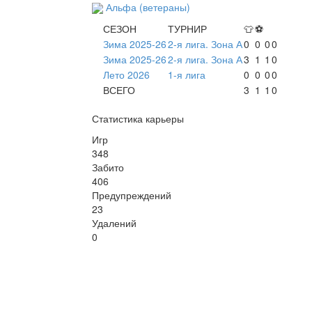
Альфа (ветераны)
СЕЗОН
ТУРНИР
👕
⚽
Зима 2025-26
2-я лига. Зона А
0
0
0
0
Зима 2025-26
2-я лига. Зона А
3
1
1
0
Лето 2026
1-я лига
0
0
0
0
ВСЕГО
3
1
1
0
Статистика карьеры
Игр
348
Забито
406
Предупреждений
23
Удалений
0