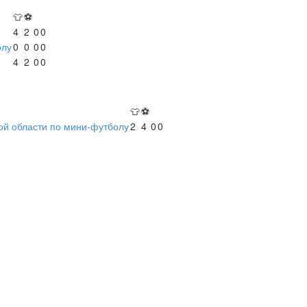
👕
⚽
4
2
0
0
олу
0
0
0
0
4
2
0
0
👕
⚽
ой области по мини-футболу
2
4
0
0