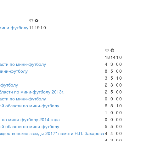
👕
⚽
 мини-футболу
11
19
1
0
👕
⚽
18
14
1
0
асти по мини-футболу
4
3
0
0
мини-футболу
8
5
0
0
3
5
1
0
-футболу
2
3
0
0
ласти по мини-футболу 2013г.
2
5
0
0
асти по мини-футболу
0
0
0
0
ой области по мини-футболу
6
5
1
0
4
1
0
0
0
 по мини-футболу 2014 года
0
0
0
0
ой области по мини-футболу
5
5
0
0
ждественские звезды-2017" памяти Н.П. Захарова
4
4
0
0
4
3
0
0