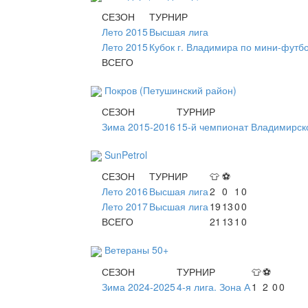
СЕЗОН
ТУРНИР
Лето 2015
Высшая лига
Лето 2015
Кубок г. Владимира по мини-футб
ВСЕГО
Покров (Петушинский район)
СЕЗОН
ТУРНИР
Зима 2015-2016
15-й чемпионат Владимирск
SunPetrol
СЕЗОН
ТУРНИР
👕
⚽
Лето 2016
Высшая лига
2
0
1
0
Лето 2017
Высшая лига
19
13
0
0
ВСЕГО
21
13
1
0
Ветераны 50+
СЕЗОН
ТУРНИР
👕
⚽
Зима 2024-2025
4-я лига. Зона А
1
2
0
0