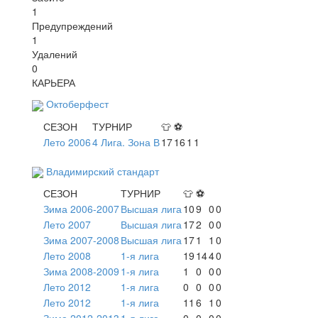
1
Предупреждений
1
Удалений
0
КАРЬЕРА
Октоберфест
СЕЗОН
ТУРНИР
👕
⚽
Лето 2006
4 Лига. Зона В
17
16
1
1
Владимирский стандарт
СЕЗОН
ТУРНИР
👕
⚽
Зима 2006-2007
Высшая лига
10
9
0
0
Лето 2007
Высшая лига
17
2
0
0
Зима 2007-2008
Высшая лига
17
1
1
0
Лето 2008
1-я лига
19
14
4
0
Зима 2008-2009
1-я лига
1
0
0
0
Лето 2012
1-я лига
0
0
0
0
Лето 2012
1-я лига
11
6
1
0
Зима 2012-2013
1-я лига
0
0
0
0