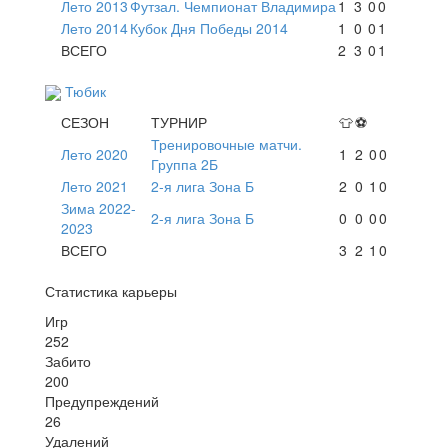
Лето 2013
Футзал. Чемпионат Владимира
1
3
0
0
Лето 2014
Кубок Дня Победы 2014
1
0
0
1
ВСЕГО
2
3
0
1
Тюбик
СЕЗОН
ТУРНИР
👕
⚽
Тренировочные матчи.
Лето 2020
1
2
0
0
Группа 2Б
Лето 2021
2-я лига Зона Б
2
0
1
0
Зима 2022-
2-я лига Зона Б
0
0
0
0
2023
ВСЕГО
3
2
1
0
Статистика карьеры
Игр
252
Забито
200
Предупреждений
26
Удалений