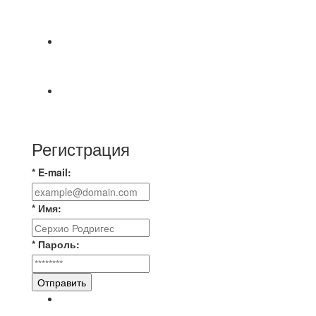
СОСТОЯТСЯ ДОИГРОВКИ 2-Х ТАЙМОВ ДВУХ
МАТЧЕЙ 2А ЛИГИ.
⚡️Сегодня было жарко⚡️ ⚽ ️«Протестировали»
новую футбольную площадку в
📅 Анонс матчей на пятницу, 7 августа 2026 г.
🎡 Центральный парк культуры и отдыха
Регистрация
* E-mail:
* Имя:
* Пароль:
Отправить