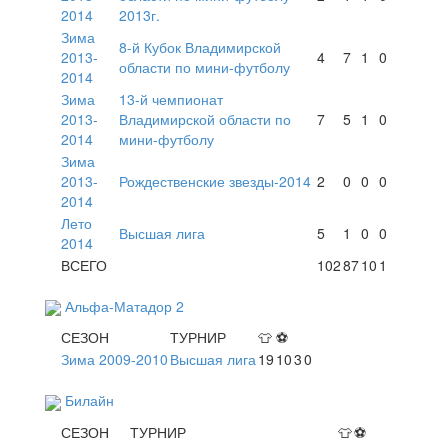
2014
2013г.
Зима
8-й Кубок Владимирской
2013-
4
7
1
0
области по мини-футболу
2014
Зима
13-й чемпионат
2013-
Владимирской области по
7
5
1
0
2014
мини-футболу
Зима
2013-
Рождественские звезды-2014
2
0
0
0
2014
Лето
Высшая лига
5
1
0
0
2014
ВСЕГО
102
87
10
1
Альфа-Матадор 2
СЕЗОН
ТУРНИР
👕
⚽
Зима 2009-2010
Высшая лига
19
10
3
0
Билайн
СЕЗОН
ТУРНИР
👕
⚽