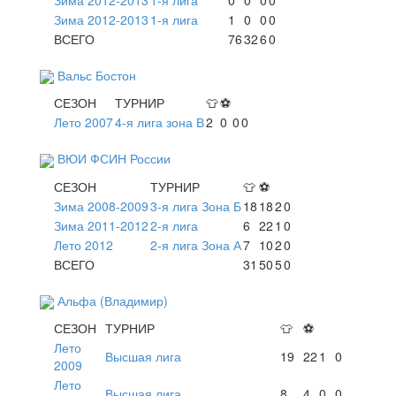
Зима 2012-2013
1-я лига
1
0
0
0
ВСЕГО
76
32
6
0
Вальс Бостон
СЕЗОН
ТУРНИР
👕
⚽
Лето 2007
4-я лига зона В
2
0
0
0
ВЮИ ФСИН России
СЕЗОН
ТУРНИР
👕
⚽
Зима 2008-2009
3-я лига Зона Б
18
18
2
0
Зима 2011-2012
2-я лига
6
22
1
0
Лето 2012
2-я лига Зона А
7
10
2
0
ВСЕГО
31
50
5
0
Альфа (Владимир)
СЕЗОН
ТУРНИР
👕
⚽
Лето
Высшая лига
19
22
1
0
2009
Лето
Высшая лига
8
4
0
0