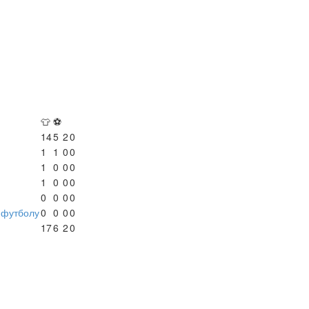
👕
⚽
14
5
2
0
1
1
0
0
1
0
0
0
1
0
0
0
0
0
0
0
-футболу
0
0
0
0
17
6
2
0