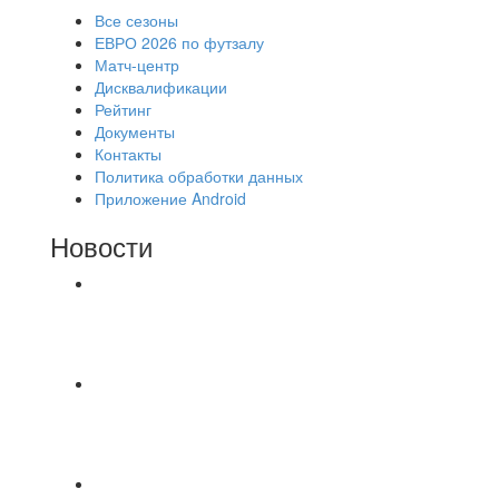
Все сезоны
ЕВРО 2026 по футзалу
Матч-центр
Дисквалификации
Рейтинг
Документы
Контакты
Политика обработки данных
Приложение Android
Новости
⚽НАЗНАЧЕНИЯ СУДЕЙ⚽ ‼В СРЕДУ
СОСТОЯТСЯ ДОИГРОВКИ 2-Х ТАЙМОВ ДВУХ
МАТЧЕЙ 2А ЛИГИ.
Команда «IZBA» ищет спарринг! ПН
(10.08),Торпедо, 20:30
https://vk.ru/christmasmusick