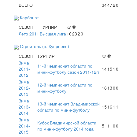
ВСЕГО
34
47
2
0
Карбонат
СЕЗОН
ТУРНИР
👕
⚽
Лето 2011
Высшая лига
16
23
2
0
Строитель (п. Купреево)
СЕЗОН
ТУРНИР
👕
⚽
Зима
11-й чемпионат области по
2011-
14
15
1
0
мини-футболу сезон 2011-12гг.
2012
Зима
12-й чемпионат области по
2012-
16
13
0
0
мини-футболу
2013
Зима
13-й чемпионат Владимирской
2013-
15
16
1
1
области по мини-футболу
2014
Зима
Кубок Владимирской области
2014-
5
1
0
0
по мини-футболу 2014 года
2015