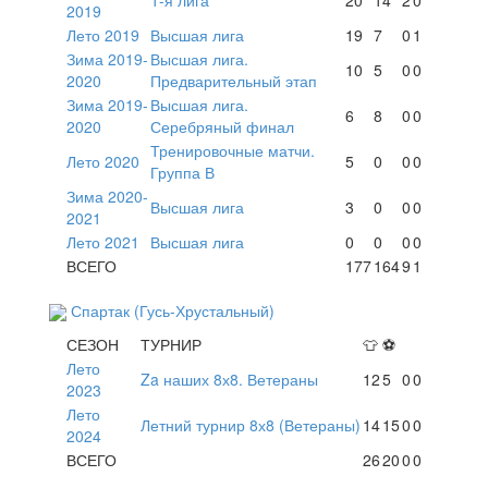
2019
Лето 2019
Высшая лига
19
7
0
1
Зима 2019-
Высшая лига.
10
5
0
0
2020
Предварительный этап
Зима 2019-
Высшая лига.
6
8
0
0
2020
Серебряный финал
Тренировочные матчи.
Лето 2020
5
0
0
0
Группа В
Зима 2020-
Высшая лига
3
0
0
0
2021
Лето 2021
Высшая лига
0
0
0
0
ВСЕГО
177
164
9
1
Спартак (Гусь-Хрустальный)
СЕЗОН
ТУРНИР
👕
⚽
Лето
Za наших 8х8. Ветераны
12
5
0
0
2023
Лето
Летний турнир 8х8 (Ветераны)
14
15
0
0
2024
ВСЕГО
26
20
0
0