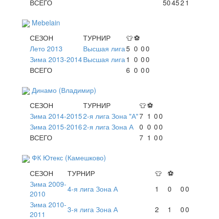
ВСЕГО
50
45
2
1
Mebelain
СЕЗОН
ТУРНИР
👕
⚽
Лето 2013
Высшая лига
5
0
0
0
Зима 2013-2014
Высшая лига
1
0
0
0
ВСЕГО
6
0
0
0
Динамо (Владимир)
СЕЗОН
ТУРНИР
👕
⚽
Зима 2014-2015
2-я лига Зона "А"
7
1
0
0
Зима 2015-2016
2-я лига Зона А
0
0
0
0
ВСЕГО
7
1
0
0
ФК Ютекс (Камешково)
СЕЗОН
ТУРНИР
👕
⚽
Зима 2009-
4-я лига Зона А
1
0
0
0
2010
Зима 2010-
3-я лига Зона А
2
1
0
0
2011