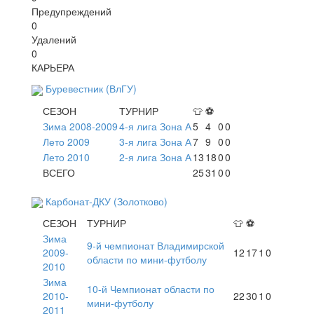
Предупреждений
0
Удалений
0
КАРЬЕРА
Буревестник (ВлГУ)
СЕЗОН
ТУРНИР
👕
⚽
Зима 2008-2009
4-я лига Зона А
5
4
0
0
Лето 2009
3-я лига Зона А
7
9
0
0
Лето 2010
2-я лига Зона А
13
18
0
0
ВСЕГО
25
31
0
0
Карбонат-ДКУ (Золотково)
СЕЗОН
ТУРНИР
👕
⚽
Зима
9-й чемпионат Владимирской
2009-
12
17
1
0
области по мини-футболу
2010
Зима
10-й Чемпионат области по
2010-
22
30
1
0
мини-футболу
2011