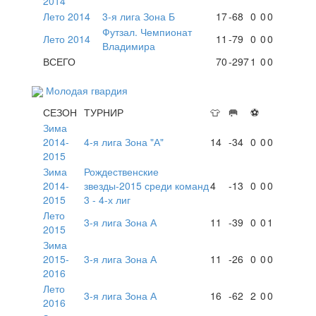
2014
Лето 2014
3-я лига Зона Б
17
-68
0
0
0
Футзал. Чемпионат
Лето 2014
11
-79
0
0
0
Владимира
ВСЕГО
70
-297
1
0
0
Молодая гвардия
СЕЗОН
ТУРНИР
👕
🥅
⚽
Зима
2014-
4-я лига Зона "А"
14
-34
0
0
0
2015
Зима
Рождественские
2014-
звезды-2015 среди команд
4
-13
0
0
0
2015
3 - 4-х лиг
Лето
3-я лига Зона А
11
-39
0
0
1
2015
Зима
2015-
3-я лига Зона А
11
-26
0
0
0
2016
Лето
3-я лига Зона А
16
-62
2
0
0
2016