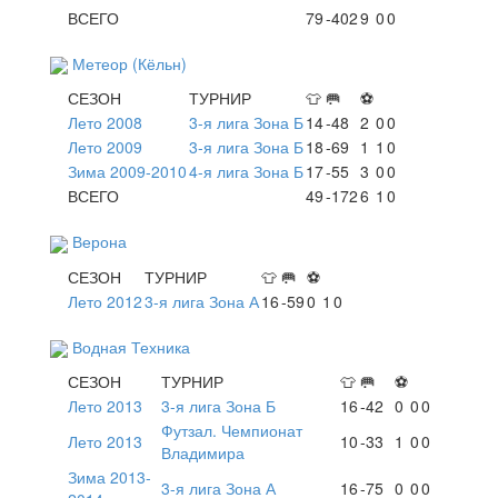
ВСЕГО
79
-402
9
0
0
Метеор (Кёльн)
СЕЗОН
ТУРНИР
👕
🥅
⚽
Лето 2008
3-я лига Зона Б
14
-48
2
0
0
Лето 2009
3-я лига Зона Б
18
-69
1
1
0
Зима 2009-2010
4-я лига Зона Б
17
-55
3
0
0
ВСЕГО
49
-172
6
1
0
Верона
СЕЗОН
ТУРНИР
👕
🥅
⚽
Лето 2012
3-я лига Зона А
16
-59
0
1
0
Водная Техника
СЕЗОН
ТУРНИР
👕
🥅
⚽
Лето 2013
3-я лига Зона Б
16
-42
0
0
0
Футзал. Чемпионат
Лето 2013
10
-33
1
0
0
Владимира
Зима 2013-
3-я лига Зона А
16
-75
0
0
0