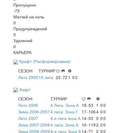
Пропущено
-73
Матчей на ноль
0
Предупреждений
0
Удалений
0
КАРЬЕРА
Крафт (Расформирована)
СЕЗОН
ТУРНИР
👕
🥅
⚽
Лето 2005
10 лига
22
-72
1
0
0
Азарт
СЕЗОН
ТУРНИР
👕
🥅
⚽
Лето 2006
4 Лига. Зона А
18
-53
1
0
0
Зима 2006-2007
4 лига: Зона Г
17
-106
4
0
0
Лето 2007
4-я лига зона А
14
-53
0
0
0
Зима 2007-2008
4 лига: Зона А
16
-119
2
0
0
Зима 2008-2009
4-я лига Зона Б
14
-71
2
0
0