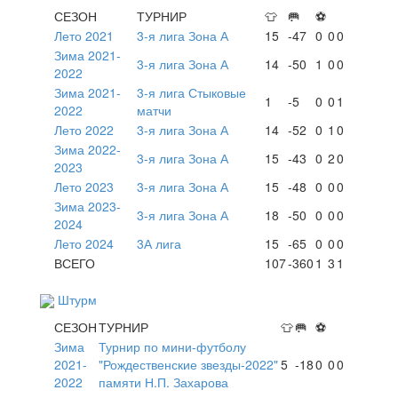
СЕЗОН
ТУРНИР
👕
🥅
⚽
Лето 2021
3-я лига Зона А
15
-47
0
0
0
Зима 2021-
3-я лига Зона А
14
-50
1
0
0
2022
Зима 2021-
3-я лига Стыковые
1
-5
0
0
1
2022
матчи
Лето 2022
3-я лига Зона А
14
-52
0
1
0
Зима 2022-
3-я лига Зона А
15
-43
0
2
0
2023
Лето 2023
3-я лига Зона А
15
-48
0
0
0
Зима 2023-
3-я лига Зона А
18
-50
0
0
0
2024
Лето 2024
3А лига
15
-65
0
0
0
ВСЕГО
107
-360
1
3
1
Штурм
СЕЗОН
ТУРНИР
👕
🥅
⚽
Зима
Турнир по мини-футболу
2021-
"Рождественские звезды-2022"
5
-18
0
0
0
2022
памяти Н.П. Захарова