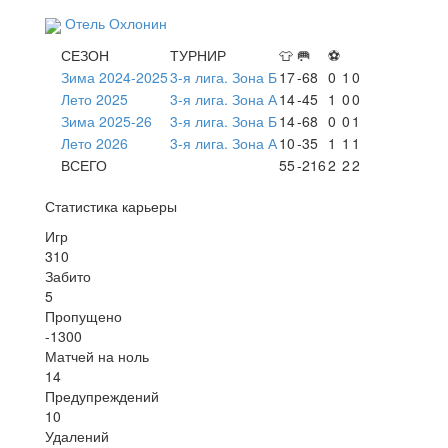
Отель Охлонин
СЕЗОН
ТУРНИР
👕
🥅
⚽
Зима 2024-2025
3-я лига. Зона Б
17
-68
0
1
0
Лето 2025
3-я лига. Зона А
14
-45
1
0
0
Зима 2025-26
3-я лига. Зона Б
14
-68
0
0
1
Лето 2026
3-я лига. Зона А
10
-35
1
1
1
ВСЕГО
55
-216
2
2
2
Статистика карьеры
Игр
310
Забито
5
Пропущено
-1300
Матчей на ноль
14
Предупреждений
10
Удалений