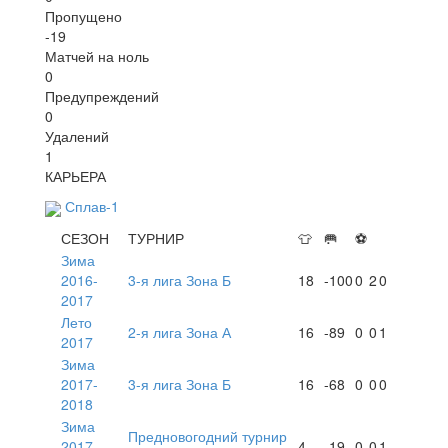
Пропущено
-19
Матчей на ноль
0
Предупреждений
0
Удалений
1
КАРЬЕРА
Сплав-1
СЕЗОН
ТУРНИР
👕
🥅
⚽
Зима
2016-
3-я лига Зона Б
18
-100
0
2
0
2017
Лето
2-я лига Зона А
16
-89
0
0
1
2017
Зима
2017-
3-я лига Зона Б
16
-68
0
0
0
2018
Зима
Предновогодний турнир
2017-
4
-19
0
0
1