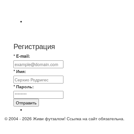
⚽ Первенство Владимира по футзалу. 1-я лига.
06.08.2026 г. УютСтрой - Крафт 0:2 (0:0) 📹
Обзор
Красная Гвардия сыграла в ничью с Камбэком
3:3 Равная игра , много борьбы и
Регистрация
* E-mail:
* Имя:
* Пароль:
Отправить
© 2004 - 2026 Живи футзалом! Ссылка на сайт обязательна.