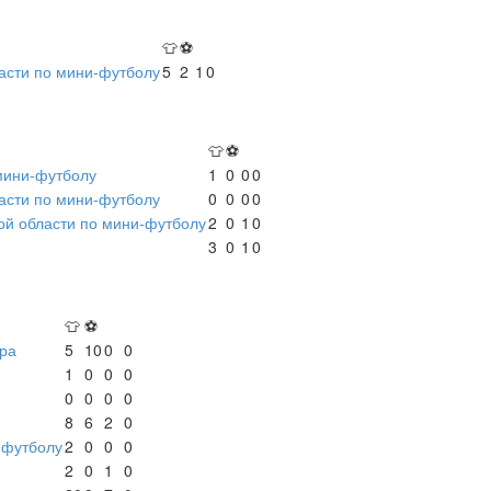
👕
⚽
асти по мини-футболу
5
2
1
0
👕
⚽
мини-футболу
1
0
0
0
асти по мини-футболу
0
0
0
0
ой области по мини-футболу
2
0
1
0
3
0
1
0
👕
⚽
ра
5
10
0
0
1
0
0
0
0
0
0
0
8
6
2
0
-футболу
2
0
0
0
2
0
1
0