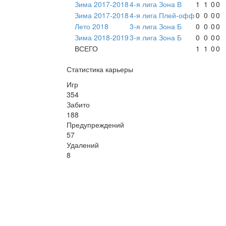
Зима 2017-2018
4-я лига Зона В
1
1
0
0
Зима 2017-2018
4-я лига Плей-офф
0
0
0
0
Лето 2018
3-я лига Зона Б
0
0
0
0
Зима 2018-2019
3-я лига Зона Б
0
0
0
0
ВСЕГО
1
1
0
0
Статистика карьеры
Игр
354
Забито
188
Предупреждений
57
Удалений
8