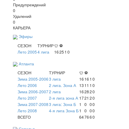
Предупреждений
0
Удалений
0
КАРЬЕРА
Эфиры
СЕЗОН
ТУРНИР
👕
⚽
Лето 2005
4 лига
16
25
1
0
Атланта
СЕЗОН
ТУРНИР
👕
⚽
Зима 2005-2006
3 лига
16
16
1
0
Лето 2006
2 лига. Зона А
13
11
1
0
Зима 2006-2007
2 лига
16
28
2
0
Лето 2007
2-я лига зона А
17
21
2
0
Зима 2007-2008
3 лига: Зона Б
1
0
0
0
Лето 2008
4-я лига Зона Б
1
0
0
0
ВСЕГО
64
76
6
0
Севилья