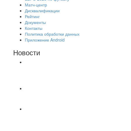
Матч-центр
Дисквалификации
Рейтинг
Документы
Контакты
Политика обработки данных
Приложение Android
Новости
⚽НАЗНАЧЕНИЯ СУДЕЙ⚽ ‼В СРЕДУ
СОСТОЯТСЯ ДОИГРОВКИ 2-Х ТАЙМОВ ДВУХ
МАТЧЕЙ 2А ЛИГИ.
📹📹📹 Обзор голов 📹📹📹 Лига 4. Зона "Б". 12
тур. Лето 2026. МФК "Восход" - Ирбис 6:2
⚽️ВИДЕООБЗОР⚽️ «БРУСБОКС» 4️⃣ : 1️⃣
«ТЕХЦЕНТР ГРАНД»