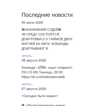
Последние новости
30 июля 2026
⚽НАЗНАЧЕНИЯ СУДЕЙ⚽
‼В СРЕДУ СОСТОЯТСЯ
ДОИГРОВКИ 2-Х ТАЙМОВ ДВУХ
МАТЧЕЙ 2А ЛИГИ. КОМАНДЫ
ДОИГРЫВАЮТ В
читать...
08 августа 2026
Команда «IZBA» ищет спарринг!
ПН (10.08),Торпедо, 20:30
https://vk.ru/christmasmusick
читать...
07 августа 2026
⚡️Сегодня было жарко⚡️
⚽ ️«Протестировали» новую