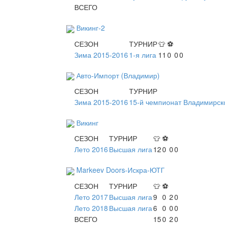
ВСЕГО
Викинг-2
СЕЗОН
ТУРНИР
👕
⚽
Зима 2015-2016
1-я лига
11
0
0
0
Авто-Импорт (Владимир)
СЕЗОН
ТУРНИР
Зима 2015-2016
15-й чемпионат Владимирск
Викинг
СЕЗОН
ТУРНИР
👕
⚽
Лето 2016
Высшая лига
12
0
0
0
Markeev Doors-Искра-ЮТГ
СЕЗОН
ТУРНИР
👕
⚽
Лето 2017
Высшая лига
9
0
2
0
Лето 2018
Высшая лига
6
0
0
0
ВСЕГО
15
0
2
0