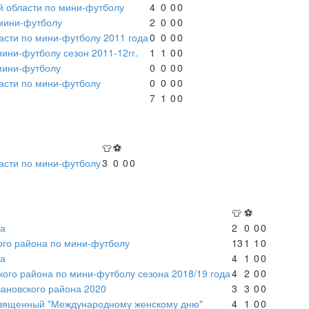
й области по мини-футболу
4
0
0
0
 мини-футболу
2
0
0
0
асти по мини-футболу 2011 года
0
0
0
0
мини-футболу сезон 2011-12гг.
1
1
0
0
мини-футболу
0
0
0
0
асти по мини-футболу
0
0
0
0
7
1
0
0
👕
⚽
асти по мини-футболу
3
0
0
0
👕
⚽
на
2
0
0
0
ого района по мини-футболу
13
1
1
0
на
4
1
0
0
ого района по мини-футболу сезона 2018/19 года
4
2
0
0
вановского района 2020
3
3
0
0
священный "Международному женскому дню"
4
1
0
0