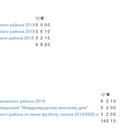
👕
⚽
кого района 2018
0
0
0
0
кого района 2018
3
6
1
0
кого района 2018
3
2
1
0
6
8
2
0
👕
⚽
вановского района 2019
6
2
1
0
священный "Международному женскому дню"
5
2
0
0
ого района по мини-футболу сезона 2019/2020 гг.
3
2
0
0
14
6
1
0