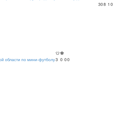
30
8
1
0
👕
⚽
ой области по мини-футболу
3
0
0
0