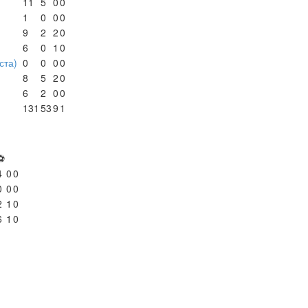
11
5
0
0
1
0
0
0
9
2
2
0
6
0
1
0
ста)
0
0
0
0
8
5
2
0
6
2
0
0
131
53
9
1
⚽
4
0
0
0
0
0
2
1
0
6
1
0