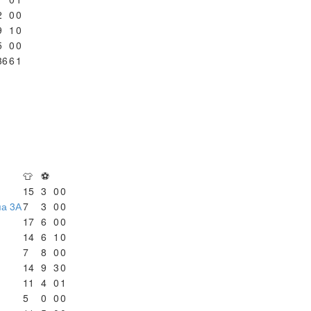
2
0
0
9
1
0
5
0
0
36
6
1
👕
⚽
15
3
0
0
па 3А
7
3
0
0
17
6
0
0
14
6
1
0
7
8
0
0
14
9
3
0
11
4
0
1
5
0
0
0