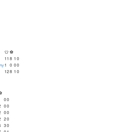
👕
⚽
11
8
1
0
лу
1
0
0
0
12
8
1
0
⚽
1
0
0
2
0
0
2
0
0
2
2
0
6
3
0
7
0
1