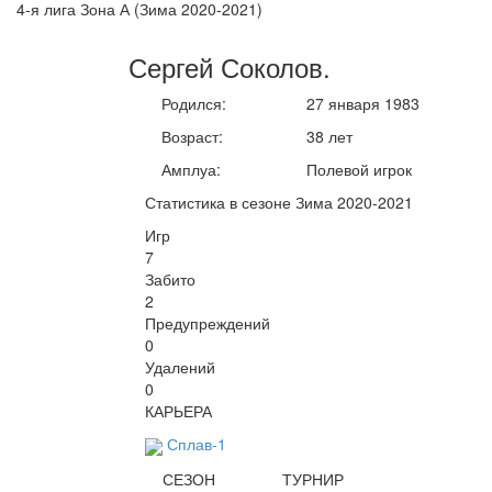
4-я лига Зона А (Зима 2020-2021)
Сергей
Соколов
.
Родился:
27 января 1983
Возраст:
38 лет
Амплуа:
Полевой игрок
Статистика в сезоне Зима 2020-2021
Игр
7
Забито
2
Предупреждений
0
Удалений
0
КАРЬЕРА
Сплав-1
СЕЗОН
ТУРНИР