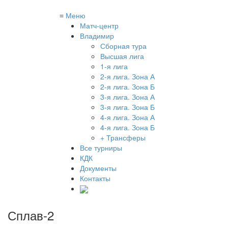
≡
Меню
Матч-центр
Владимир
Сборная тура
Высшая лига
1-я лига
2-я лига. Зона А
2-я лига. Зона Б
3-я лига. Зона А
3-я лига. Зона Б
4-я лига. Зона А
4-я лига. Зона Б
+ Трансферы
Все турниры
КДК
Документы
Контакты
Сплав-2