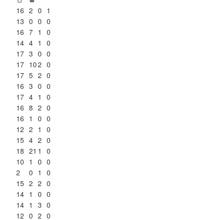
16
2
0
1
13
0
0
0
16
7
1
0
14
4
1
0
17
3
0
0
17
10
2
0
17
5
2
0
16
3
0
0
17
4
1
0
16
8
2
0
16
1
0
0
12
2
1
0
15
4
2
0
18
21
1
0
10
1
0
0
2
0
1
0
15
2
2
0
14
1
0
0
14
1
3
0
12
0
2
0