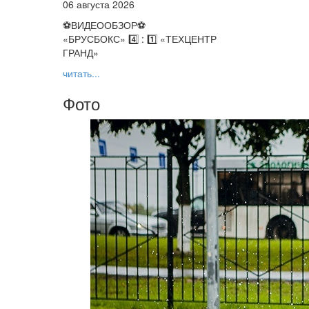
06 августа 2026
⚽️ВИДЕООБЗОР⚽️
«БРУСБОКС» 4️⃣ : 1️⃣ «ТЕХЦЕНТР
ГРАНД»
читать...
Фото