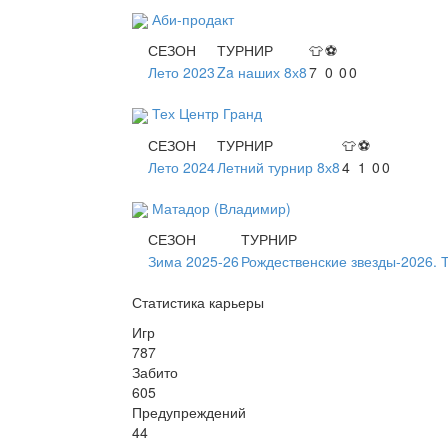
Аби-продакт
СЕЗОН
ТУРНИР
👕
⚽
Лето 2023
Za наших 8х8
7
0
0
0
Тех Центр Гранд
СЕЗОН
ТУРНИР
👕
⚽
Лето 2024
Летний турнир 8х8
4
1
0
0
Матадор (Владимир)
СЕЗОН
ТУРНИР
Зима 2025-26
Рождественские звезды-2026. 
Статистика карьеры
Игр
787
Забито
605
Предупреждений
44