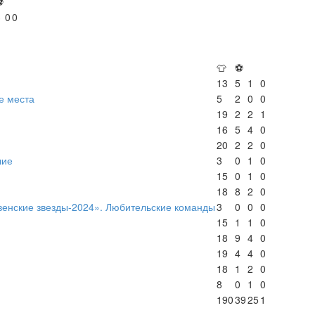
⚽
3
0
0
👕
⚽
13
5
1
0
е места
5
2
0
0
19
2
2
1
16
5
4
0
20
2
2
0
шие
3
0
1
0
15
0
1
0
18
8
2
0
венские звезды-2024». Любительские команды
3
0
0
0
15
1
1
0
18
9
4
0
19
4
4
0
18
1
2
0
8
0
1
0
190
39
25
1