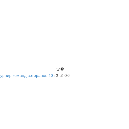
👕
⚽
Турнир команд ветеранов 40+
2
2
0
0