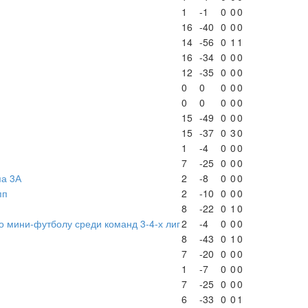
1
-1
0
0
0
16
-40
0
0
0
14
-56
0
1
1
16
-34
0
0
0
12
-35
0
0
0
0
0
0
0
0
0
0
0
0
0
15
-49
0
0
0
15
-37
0
3
0
1
-4
0
0
0
7
-25
0
0
0
па 3А
2
-8
0
0
0
пп
2
-10
0
0
0
8
-22
0
1
0
о мини-футболу среди команд 3-4-х лиг
2
-4
0
0
0
8
-43
0
1
0
7
-20
0
0
0
1
-7
0
0
0
7
-25
0
0
0
6
-33
0
0
1