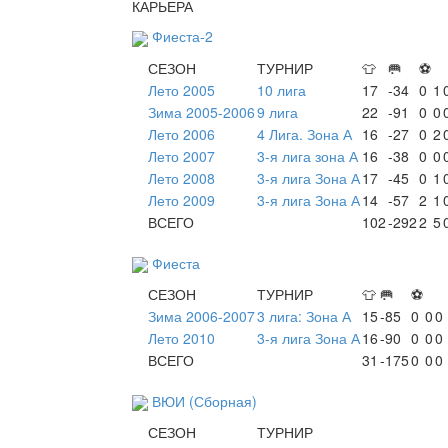
КАРЬЕРА
Фиеста-2
СЕЗОН
ТУРНИР
👕
🥅
⚽
Лето 2005
10 лига
17
-34
0
1
Зима 2005-2006
9 лига
22
-91
0
0
Лето 2006
4 Лига. Зона А
16
-27
0
2
Лето 2007
3-я лига зона А
16
-38
0
0
Лето 2008
3-я лига Зона А
17
-45
0
1
Лето 2009
3-я лига Зона А
14
-57
2
1
ВСЕГО
102
-292
2
5
Фиеста
СЕЗОН
ТУРНИР
👕
🥅
⚽
Зима 2006-2007
3 лига: Зона А
15
-85
0
0
0
Лето 2010
3-я лига Зона А
16
-90
0
0
0
ВСЕГО
31
-175
0
0
0
ВЮИ (Сборная)
СЕЗОН
ТУРНИР