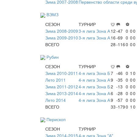
Зима 2007-2008
Первенство области среди в
ВЭМЗ
СЕЗОН
ТУРНИР
👕
🥅
⚽
Зима 2008-2009
3-я лига Зона А
12
-47
0
0
0
Зима 2009-2010
3-я лига Зона А
16
-69
0
0
0
ВСЕГО
28
-116
0
0
0
Рубин
СЕЗОН
ТУРНИР
👕
🥅
⚽
Зима 2010-2011
4-я лига Зона Б
7
-46
0
1
0
Лето 2011
4-я лига Зона А
9
-35
0
0
0
Зима 2011-2012
4-я лига Зона Б
2
-13
0
0
0
Зима 2013-2014
4-я лига Зона А
6
-28
0
0
0
Лето 2014
4-я лига Зона А
9
-57
0
0
0
ВСЕГО
33
-179
0
1
0
Перископ
СЕЗОН
ТУРНИР
Зима 2014-2015
4-я лига Зона "А"