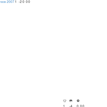
узов 2007
1
-2
0
0
0
👕
🥅
⚽
1
-4
0
0
0