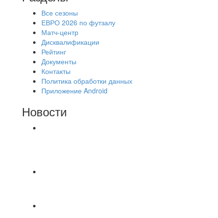
Все сезоны
ЕВРО 2026 по футзалу
Матч-центр
Дисквалификации
Рейтинг
Документы
Контакты
Политика обработки данных
Приложение Android
Новости
⚽НАЗНАЧЕНИЯ СУДЕЙ⚽ ‼В СРЕДУ
СОСТОЯТСЯ ДОИГРОВКИ 2-Х ТАЙМОВ ДВУХ
МАТЧЕЙ 2А ЛИГИ.
📅 Анонс матчей на пятницу, 7 августа 2026 г.
🎡 Центральный парк культуры и отдыха
Всем доброго времени суток ✌ Лакинский