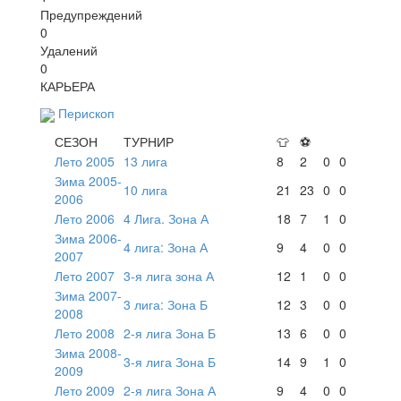
Предупреждений
0
Удалений
0
КАРЬЕРА
Перископ
СЕЗОН
ТУРНИР
👕
⚽
Лето 2005
13 лига
8
2
0
0
Зима 2005-
10 лига
21
23
0
0
2006
Лето 2006
4 Лига. Зона А
18
7
1
0
Зима 2006-
4 лига: Зона А
9
4
0
0
2007
Лето 2007
3-я лига зона А
12
1
0
0
Зима 2007-
3 лига: Зона Б
12
3
0
0
2008
Лето 2008
2-я лига Зона Б
13
6
0
0
Зима 2008-
3-я лига Зона Б
14
9
1
0
2009
Лето 2009
2-я лига Зона А
9
4
0
0