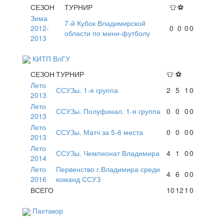
СЕЗОН
ТУРНИР
👕
⚽
Зима
7-й Кубок Владимирской
2012-
0
0
0
0
области по мини-футболу
2013
КИТП ВлГУ
СЕЗОН
ТУРНИР
👕
⚽
Лето
ССУЗы. 1-я группа
2
5
1
0
2013
Лето
ССУЗы. Полуфинал. 1-я группа
0
0
0
0
2013
Лето
ССУЗы. Матч за 5-6 места
0
0
0
0
2013
Лето
ССУЗы. Чемпионат Владимира
4
1
0
0
2014
Лето
Первенство г.Владимира среди
4
6
0
0
2016
команд ССУЗ
ВСЕГО
10
12
1
0
Пахтакор