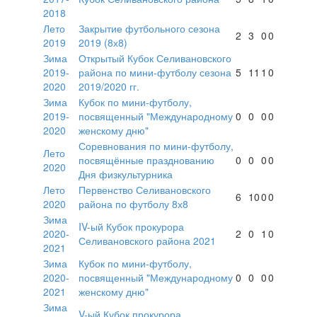
2018
Лето
Закрытие футбольного сезона
2
3
0
0
2019
2019 (8х8)
Зима
Открытый Кубок Селивановского
2019-
района по мини-футболу сезона
5
11
1
0
2020
2019/2020 гг.
Зима
Кубок по мини-футболу,
2019-
посвященный "Международному
0
0
0
0
2020
женскому дню"
Соревнования по мини-футболу,
Лето
посвящённые празднованию
0
0
0
0
2020
Дня физкультурника
Лето
Первенство Селивановского
6
10
0
0
2020
района по футболу 8х8
Зима
IV-ый Кубок прокурора
2020-
2
0
1
0
Селивановского района 2021
2021
Зима
Кубок по мини-футболу,
2020-
посвященный "Международному
0
0
0
0
2021
женскому дню"
Зима
V-ый Кубок прокурора