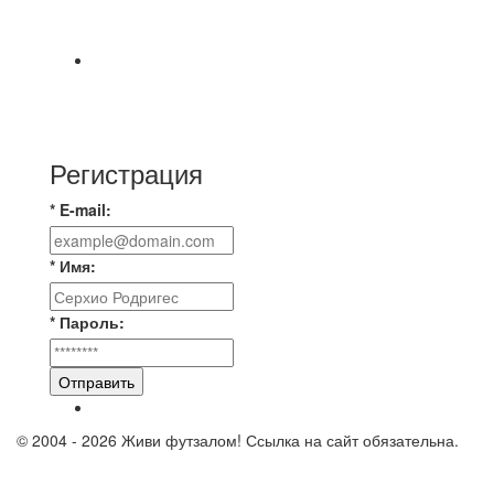
турнире На мяче маркером написано Д.Н.
Просьба
⚽ Первенство Владимира по футзалу. 3-я лига.
Зона А. 07.08.2026 г. Транснефть - IZBA 1:2
(1:2)
Регистрация
* E-mail:
* Имя:
* Пароль:
Отправить
© 2004 - 2026 Живи футзалом! Ссылка на сайт обязательна.