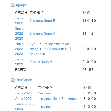
Крафт
СЕЗОН
ТУРНИР
👕
⚽
Лето
2-я лига Зона Б
11
4
1
0
2022
Зима
2022-
2-я лига Зона А
11
11
2
1
2023
Зима
Турнир "Рождественские
2022-
звезды"-2023 памяти Н.П.
2
0
0
0
2023
Захарова
Лето
2 лига Зона А
2
0
0
0
2023
ВСЕГО
26
15
3
1
УютСтрой
СЕЗОН
ТУРНИР
👕
⚽
Лето 2023
1-я лига
3
2
0
0
Лето 2023
1-я лига. За 1-7-е места
3
0
0
0
Зима 2023-
1-я лига
9
2
0
0
2024