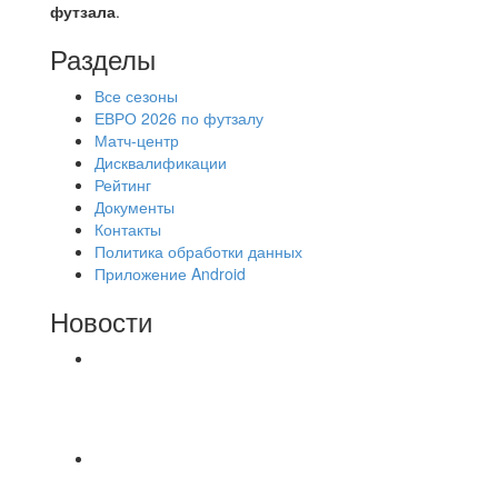
футзала
.
Разделы
Все сезоны
ЕВРО 2026 по футзалу
Матч-центр
Дисквалификации
Рейтинг
Документы
Контакты
Политика обработки данных
Приложение Android
Новости
⚽НАЗНАЧЕНИЯ СУДЕЙ⚽ ‼В СРЕДУ
СОСТОЯТСЯ ДОИГРОВКИ 2-Х ТАЙМОВ ДВУХ
МАТЧЕЙ 2А ЛИГИ.
8.08 на поле был оставлен мяч Demix На