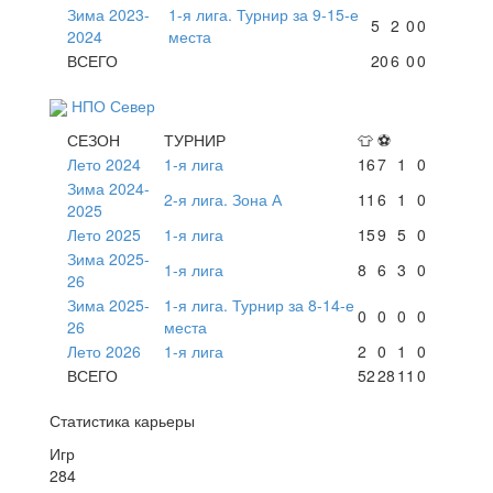
Зима 2023-
1-я лига. Турнир за 9-15-е
5
2
0
0
2024
места
ВСЕГО
20
6
0
0
НПО Север
СЕЗОН
ТУРНИР
👕
⚽
Лето 2024
1-я лига
16
7
1
0
Зима 2024-
2-я лига. Зона А
11
6
1
0
2025
Лето 2025
1-я лига
15
9
5
0
Зима 2025-
1-я лига
8
6
3
0
26
Зима 2025-
1-я лига. Турнир за 8-14-е
0
0
0
0
26
места
Лето 2026
1-я лига
2
0
1
0
ВСЕГО
52
28
11
0
Статистика карьеры
Игр
284