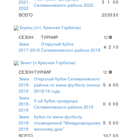
2021-
3
1
0
0
Селивановского района 2022
2022
ВСЕГО
23
33
3
0
Борец (пгт. Красная Горбатка)
СЕЗОН
ТУРНИР
👕
⚽
Зима
Открытый Кубок
4
2
1
0
2017-2018
Селивановского района 2018
Зенит (п.Красная Горбатка)
СЕЗОН
ТУРНИР
👕
⚽
Зима
Открытый Кубок Селивановского
2018-
района по мини-футболу сезона
5
4
0
0
2019
2018/19 года
Зима
II-ой Кубок прокурора
2018-
0
0
0
0
Селивановского района 2019
2019
Зима
Кубок по мини-футболу,
2018-
посвященный "Международному
5
3
0
0
2019
женскому дню"
ВСЕГО
10
7
0
0