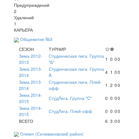
Предупреждений
2
Удалений
1
КАРЬЕРА
Общежитие №3
СЕЗОН
ТУРНИР
👕
⚽
Зима 2012-
Студенческая лига. Группа
1
0
0
0
2013
"Б"
Зима 2013-
Студенческая лига. Группа
4
1
0
0
2014
A
Зима 2013-
Студенческая лига. Плей-
1
2
0
0
2014
офф
Зима 2014-
СтудЛига. Группа "C"
0
0
0
0
2015
Зима 2014-
СтудЛига. Плей-офф
0
0
0
0
2015
ВСЕГО
6
3
0
0
Олимп (Селивановский район)