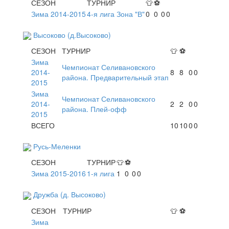
СЕЗОН
ТУРНИР
👕
⚽
Зима 2014-2015
4-я лига Зона "В"
0
0
0
0
Высоково (д.Высоково)
СЕЗОН
ТУРНИР
👕
⚽
Зима
Чемпионат Селивановского
2014-
8
8
0
0
района. Предварительный этап
2015
Зима
Чемпионат Селивановского
2014-
2
2
0
0
района. Плей-офф
2015
ВСЕГО
10
10
0
0
Русь-Меленки
СЕЗОН
ТУРНИР
👕
⚽
Зима 2015-2016
1-я лига
1
0
0
0
Дружба (д. Высоково)
СЕЗОН
ТУРНИР
👕
⚽
Зима