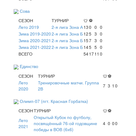
Сова
СЕЗОН
ТУРНИР
👕
⚽
Лето 2019
2-я лига Зона А
13
0
0
0
Зима 2019-2020
2-я лига Зона Б
12
5
3
0
Зима 2020-2021
2-я лига Зона Б
15
7
3
0
Зима 2021-2022
2-я лига Зона Б
14
5
5
0
ВСЕГО
54
17
11
0
Единство
СЕЗОН
ТУРНИР
👕
⚽
Лето
Тренировочные матчи. Группа
7
3
1
0
2020
2В
Олимп-07 (пгт. Красная Горбатка)
СЕЗОН
ТУРНИР
👕
⚽
Открытый Кубок по футболу,
Лето
посвящённый 76-ой годовщине
4
0
0
0
2021
победы в ВОВ (6х6)