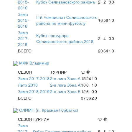
2015-
Кубок Селивановского района
2
2
0
0
2016
Зима
II-й Чемпионат Селивановского
2015-
16
58
1
0
района по мини-футболу
2016
Зима
Кубок прокурора
2017-
2
4
0
0
Селивановского района 2018
2018
ВСЕГО
20
64
1
0
МФК Владимир
СЕЗОН
ТУРНИР
👕
⚽
Зима 2017-2018
2-я лига Зона А
15
24
1
0
Лето 2018
2-я лига Зона А
10
6
1
0
Зима 2018-2019
2-я лига Зона Б
12
6
0
0
ВСЕГО
37
36
2
0
ОЛИМП (п. Красная Горбатка)
СЕЗОН
ТУРНИР
👕
⚽
Зима
2017-
Кубок Селивановского района
5
8
1
0