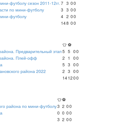
мини-футболу сезон 2011-12гг.
7
3
0
0
асти по мини-футболу
3
3
0
0
мини-футболу
4
2
0
0
14
8
0
0
👕
⚽
района. Предварительный этап
5
5
0
0
 района. Плей-офф
2
1
0
0
на
5
3
0
0
ановского района 2022
2
3
0
0
14
12
0
0
👕
⚽
ого района по мини-футболу
3
2
0
0
на
0
0
0
0
3
2
0
0