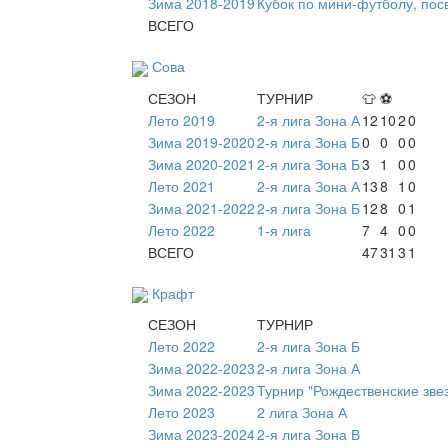
Зима 2018-2019
Кубок по мини-футболу, по
ВСЕГО
Сова
СЕЗОН
ТУРНИР
👕
⚽
Лето 2019
2-я лига Зона А
12
10
2
0
Зима 2019-2020
2-я лига Зона Б
0
0
0
0
Зима 2020-2021
2-я лига Зона Б
3
1
0
0
Лето 2021
2-я лига Зона А
13
8
1
0
Зима 2021-2022
2-я лига Зона Б
12
8
0
1
Лето 2022
1-я лига
7
4
0
0
ВСЕГО
47
31
3
1
Крафт
СЕЗОН
ТУРНИР
Лето 2022
2-я лига Зона Б
Зима 2022-2023
2-я лига Зона А
Зима 2022-2023
Турнир "Рождественские зве
Лето 2023
2 лига Зона А
Зима 2023-2024
2-я лига Зона В