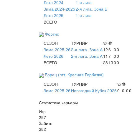
Лето 2024
1-я лига
Зима 2024-2025
2-я лига. Зона Б
Лето 2025
1-я лига
ВСЕГО
Фортис
СЕЗОН
ТУРНИР
👕
⚽
Зима 2025-26
2-я лига. Зона А
12
6
0
0
Лето 2026
2-я лига. Зона А
11
7
0
0
ВСЕГО
23
13
0
0
Борец (пгт. Красная Горбатка)
СЕЗОН
ТУРНИР
👕
⚽
Зима 2025-26
Новогодний Кубок 2026
0
0
0
0
Статистика карьеры
Игр
297
Забито
282