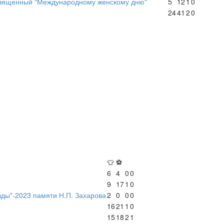
священный "Международному женскому дню"
5
12
1
0
24
41
2
0
👕
⚽
6
4
0
0
9
17
1
0
зды"-2023 памяти Н.П. Захарова
2
0
0
0
16
21
1
0
15
18
2
1