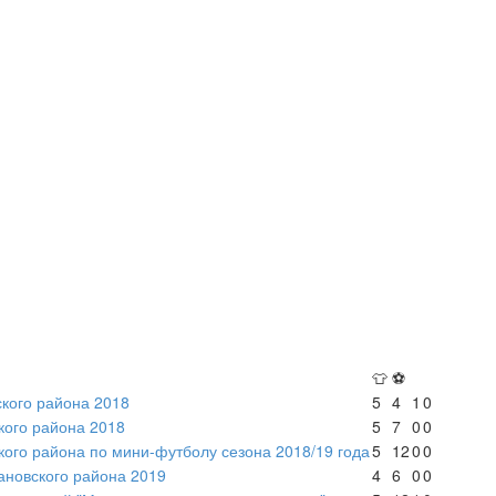
👕
⚽
кого района 2018
5
4
1
0
кого района 2018
5
7
0
0
ого района по мини-футболу сезона 2018/19 года
5
12
0
0
вановского района 2019
4
6
0
0