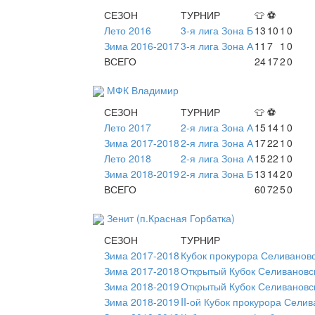
СЕЗОН
ТУРНИР
👕
⚽
Лето 2016
3-я лига Зона Б
13
10
1
0
Зима 2016-2017
3-я лига Зона А
11
7
1
0
ВСЕГО
24
17
2
0
МФК Владимир
СЕЗОН
ТУРНИР
👕
⚽
Лето 2017
2-я лига Зона А
15
14
1
0
Зима 2017-2018
2-я лига Зона А
17
22
1
0
Лето 2018
2-я лига Зона А
15
22
1
0
Зима 2018-2019
2-я лига Зона Б
13
14
2
0
ВСЕГО
60
72
5
0
Зенит (п.Красная Горбатка)
СЕЗОН
ТУРНИР
Зима 2017-2018
Кубок прокурора Селивановс
Зима 2017-2018
Открытый Кубок Селивановс
Зима 2018-2019
Открытый Кубок Селивановск
Зима 2018-2019
II-ой Кубок прокурора Сели