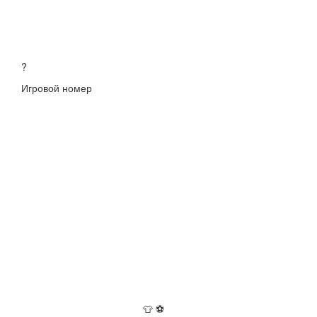
?
Игровой номер
👕
⚽