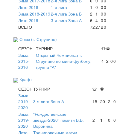
Зима 2017-2018
2-я лига Зона Б
0
0
0
0
Лето 2018
1-я лига
1
0
0
0
Зима 2018-2019
2-я лига Зона Б
2
1
0
0
Лето 2019
3-я лига Зона А
6
4
0
0
ВСЕГО
72
27
2
0
Союз (г. Струнино)
СЕЗОН
ТУРНИР
👕
⚽
Зима
Открытый Чемпионат г.
2015-
Струнино по мини-футболу,
4
2
0
0
2016
группа "А"
Крафт
СЕЗОН
ТУРНИР
👕
⚽
Зима
2019-
3-я лига Зона А
15
20
2
0
2020
Зима
"Рождественские
2019-
звезды-2020" памяти В.В.
2
1
0
0
2020
Воронина
Лето
Тренировочные матчи.