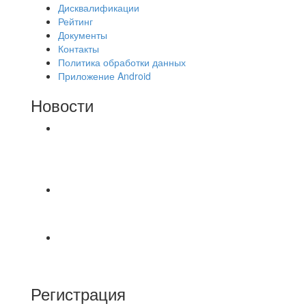
Дисквалификации
Рейтинг
Документы
Контакты
Политика обработки данных
Приложение Android
Новости
⚽НАЗНАЧЕНИЯ СУДЕЙ⚽ ‼В СРЕДУ
СОСТОЯТСЯ ДОИГРОВКИ 2-Х ТАЙМОВ ДВУХ
МАТЧЕЙ 2А ЛИГИ.
🔥🔥🔥Победа 🔥🔥🔥 Доиграли матч против
команды Мономах Итоговый счет
Всем добрый день! В прошлую пятницу после
игры Мечта-Стальпром была оставлен
Регистрация