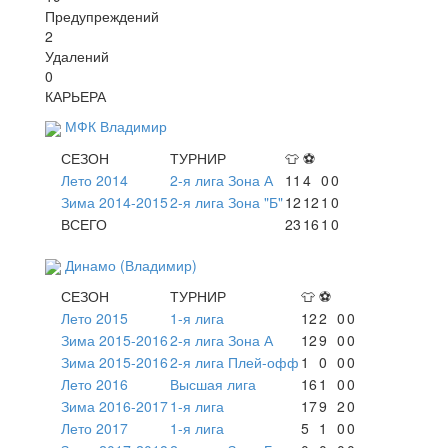
Предупреждений
2
Удалений
0
КАРЬЕРА
МФК Владимир
СЕЗОН
ТУРНИР
👕
⚽
Лето 2014
2-я лига Зона А
11
4
0
0
Зима 2014-2015
2-я лига Зона "Б"
12
12
1
0
ВСЕГО
23
16
1
0
Динамо (Владимир)
СЕЗОН
ТУРНИР
👕
⚽
Лето 2015
1-я лига
12
2
0
0
Зима 2015-2016
2-я лига Зона А
12
9
0
0
Зима 2015-2016
2-я лига Плей-офф
1
0
0
0
Лето 2016
Высшая лига
16
1
0
0
Зима 2016-2017
1-я лига
17
9
2
0
Лето 2017
1-я лига
5
1
0
0