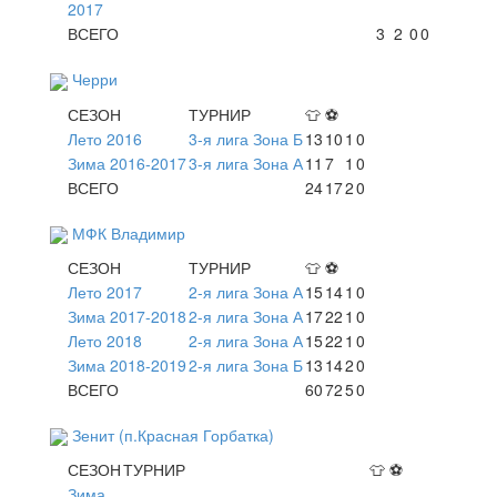
2017
ВСЕГО
3
2
0
0
Черри
СЕЗОН
ТУРНИР
👕
⚽
Лето 2016
3-я лига Зона Б
13
10
1
0
Зима 2016-2017
3-я лига Зона А
11
7
1
0
ВСЕГО
24
17
2
0
МФК Владимир
СЕЗОН
ТУРНИР
👕
⚽
Лето 2017
2-я лига Зона А
15
14
1
0
Зима 2017-2018
2-я лига Зона А
17
22
1
0
Лето 2018
2-я лига Зона А
15
22
1
0
Зима 2018-2019
2-я лига Зона Б
13
14
2
0
ВСЕГО
60
72
5
0
Зенит (п.Красная Горбатка)
СЕЗОН
ТУРНИР
👕
⚽
Зима