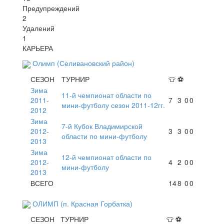
Предупреждений
2
Удалений
1
КАРЬЕРА
Олимп (Селивановский район)
СЕЗОН
ТУРНИР
👕
⚽
Зима
11-й чемпионат области по
2011-
7
3
0
0
мини-футболу сезон 2011-12гг.
2012
Зима
7-й Кубок Владимирской
2012-
3
3
0
0
области по мини-футболу
2013
Зима
12-й чемпионат области по
2012-
4
2
0
0
мини-футболу
2013
ВСЕГО
14
8
0
0
ОЛИМП (п. Красная Горбатка)
СЕЗОН
ТУРНИР
👕
⚽