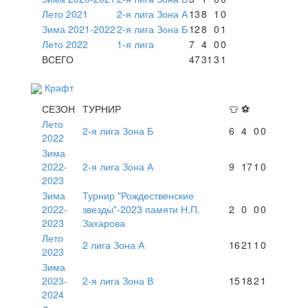
Лето 2021
2-я лига Зона А
13
8
1
0
Зима 2021-2022
2-я лига Зона Б
12
8
0
1
Лето 2022
1-я лига
7
4
0
0
ВСЕГО
47
31
3
1
Крафт
СЕЗОН
ТУРНИР
👕
⚽
Лето
2-я лига Зона Б
6
4
0
0
2022
Зима
2022-
2-я лига Зона А
9
17
1
0
2023
Зима
Турнир "Рождественские
2022-
звезды"-2023 памяти Н.П.
2
0
0
0
2023
Захарова
Лето
2 лига Зона А
16
21
1
0
2023
Зима
2023-
2-я лига Зона В
15
18
2
1
2024