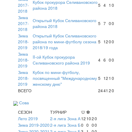
Кубок прокурора Селивановского
2017-
5
4
1
0
района 2018
2018
Зима
Открытый Кубок Селивановского
2017-
5
7
0
0
района 2018
2018
Зима
Открытый Кубок Селивановского
2018-
района по мини-футболу сезона
5
12
0
0
2019
2018/19 года
Зима
II-ой Кубок прокурора
2018-
4
6
0
0
Селивановского района 2019
2019
Зима
Кубок по мини-футболу,
2018-
посвященный "Международному
5
12
1
0
2019
женскому дню"
ВСЕГО
24
41
2
0
Сова
СЕЗОН
ТУРНИР
👕
⚽
Лето 2019
2-я лига Зона А
12
10
2
0
Зима 2019-2020
2-я лига Зона Б
0
0
0
0
Зима 2020-2021
2-я лига Зона Б
3
1
0
0