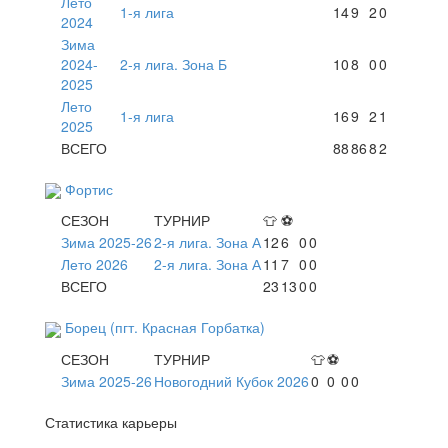
Лето
1-я лига
14
9
2
0
2024
Зима
2024-
2-я лига. Зона Б
10
8
0
0
2025
Лето
1-я лига
16
9
2
1
2025
ВСЕГО
88
86
8
2
Фортис
СЕЗОН
ТУРНИР
👕
⚽
Зима 2025-26
2-я лига. Зона А
12
6
0
0
Лето 2026
2-я лига. Зона А
11
7
0
0
ВСЕГО
23
13
0
0
Борец (пгт. Красная Горбатка)
СЕЗОН
ТУРНИР
👕
⚽
Зима 2025-26
Новогодний Кубок 2026
0
0
0
0
Статистика карьеры