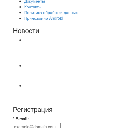
Документы
Контакты
Политика обработки данных
Приложение Android
Новости
⚽НАЗНАЧЕНИЯ СУДЕЙ⚽ ‼В СРЕДУ
СОСТОЯТСЯ ДОИГРОВКИ 2-Х ТАЙМОВ ДВУХ
МАТЧЕЙ 2А ЛИГИ.
🔥🔥🔥Победа 🔥🔥🔥 Доиграли матч против
команды Мономах Итоговый счет
Всем добрый день! В прошлую пятницу после
игры Мечта-Стальпром была оставлен
Регистрация
* E-mail: