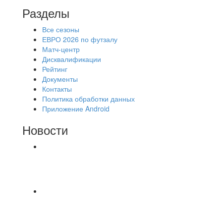
Разделы
Все сезоны
ЕВРО 2026 по футзалу
Матч-центр
Дисквалификации
Рейтинг
Документы
Контакты
Политика обработки данных
Приложение Android
Новости
⚽НАЗНАЧЕНИЯ СУДЕЙ⚽ ‼В СРЕДУ
СОСТОЯТСЯ ДОИГРОВКИ 2-Х ТАЙМОВ ДВУХ
МАТЧЕЙ 2А ЛИГИ.
Победная... Спасибо всем за самоотдачу,
самообладание и подстраховку...выложились