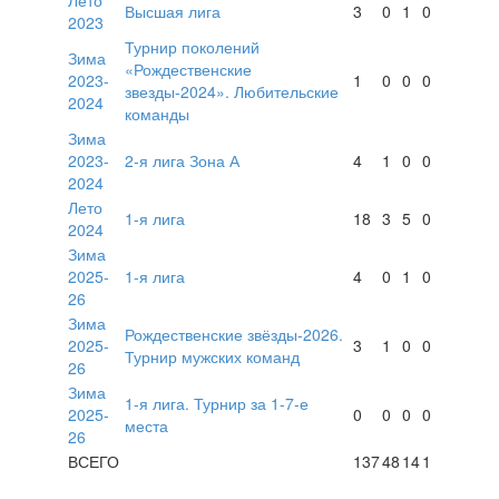
Высшая лига
3
0
1
0
2023
Турнир поколений
Зима
«Рождественские
2023-
1
0
0
0
звезды-2024». Любительские
2024
команды
Зима
2023-
2-я лига Зона А
4
1
0
0
2024
Лето
1-я лига
18
3
5
0
2024
Зима
2025-
1-я лига
4
0
1
0
26
Зима
Рождественские звёзды-2026.
2025-
3
1
0
0
Турнир мужских команд
26
Зима
1-я лига. Турнир за 1-7-е
2025-
0
0
0
0
места
26
ВСЕГО
137
48
14
1