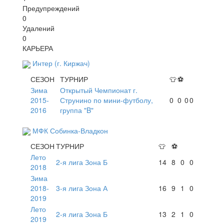
Предупреждений
0
Удалений
0
КАРЬЕРА
Интер (г. Киржач)
СЕЗОН
ТУРНИР
👕
⚽
Зима
Открытый Чемпионат г.
2015-
Струнино по мини-футболу,
0
0
0
0
2016
группа "B"
МФК Собинка-Владкон
СЕЗОН
ТУРНИР
👕
⚽
Лето
2-я лига Зона Б
14
8
0
0
2018
Зима
2018-
3-я лига Зона А
16
9
1
0
2019
Лето
2-я лига Зона Б
13
2
1
0
2019