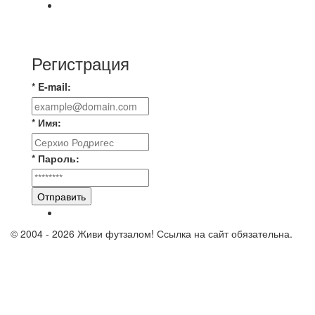
📹📹📹 Обзор голов 📹📹📹 Лига 4. Зона "Б". 12
тур. Лето 2026. МФК "Восход" - Ирбис 6:2
Регистрация
* E-mail:
* Имя:
* Пароль:
Отправить
© 2004 - 2026 Живи футзалом! Ссылка на сайт обязательна.