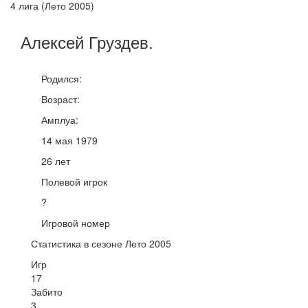
4 лига (Лето 2005)
Алексей
Груздев
.
Родился:
Возраст:
Амплуа:
14 мая 1979
26 лет
Полевой игрок
?
Игровой номер
Статистика в сезоне Лето 2005
Игр
17
Забито
3