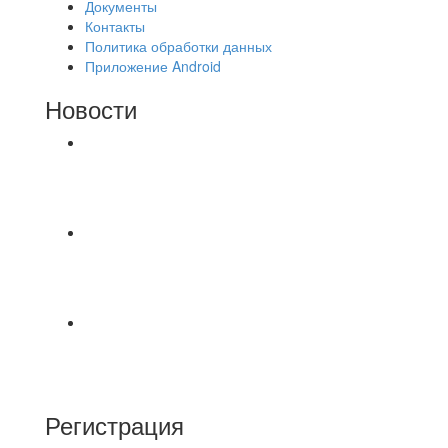
Документы
Контакты
Политика обработки данных
Приложение Android
Новости
⚽НАЗНАЧЕНИЯ СУДЕЙ⚽ ‼В СРЕДУ
СОСТОЯТСЯ ДОИГРОВКИ 2-Х ТАЙМОВ ДВУХ
МАТЧЕЙ 2А ЛИГИ.
8.08 на поле был оставлен мяч Demix На
турнире На мяче маркером написано Д.Н.
Просьба
⚽ Первенство Владимира по футзалу. 3-я лига.
Зона А. 07.08.2026 г. Транснефть - IZBA 1:2
(1:2)
Регистрация