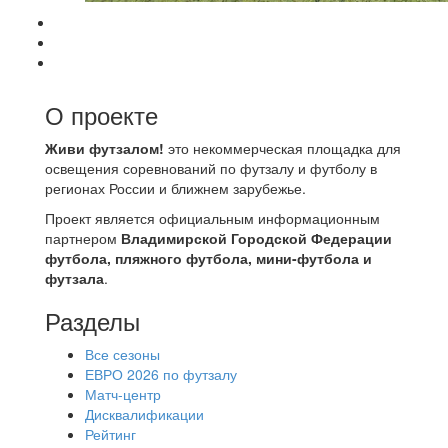
О проекте
Живи футзалом!
это некоммерческая площадка для
освещения соревнований по футзалу и футболу в
регионах России и ближнем зарубежье.
Проект является официальным информационным
партнером
Владимирской Городской Федерации
футбола, пляжного футбола, мини-футбола и
футзала
.
Разделы
Все сезоны
ЕВРО 2026 по футзалу
Матч-центр
Дисквалификации
Рейтинг