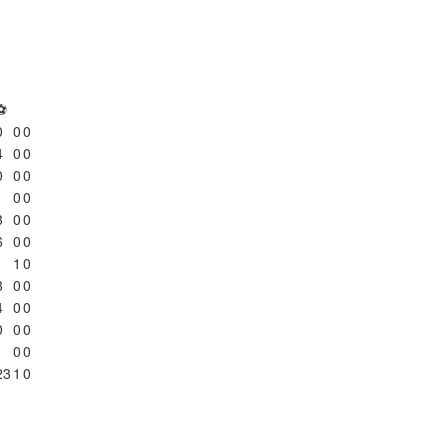
⚽
0
0
0
4
0
0
0
0
0
1
0
0
3
0
0
6
0
0
1
1
0
3
0
0
4
0
0
0
0
0
1
0
0
23
1
0