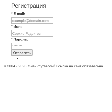
Регистрация
* E-mail:
* Имя:
* Пароль:
Отправить
© 2004 - 2026 Живи футзалом! Ссылка на сайт обязательна.