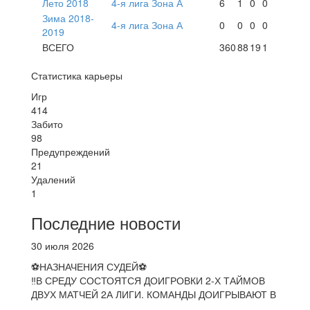
Лето 2018
4-я лига Зона А
6
1
0
0
Зима 2018-
4-я лига Зона А
0
0
0
0
2019
ВСЕГО
360
88
19
1
Статистика карьеры
Игр
414
Забито
98
Предупреждений
21
Удалений
1
Последние новости
30 июля 2026
⚽НАЗНАЧЕНИЯ СУДЕЙ⚽
‼В СРЕДУ СОСТОЯТСЯ ДОИГРОВКИ 2-Х ТАЙМОВ
ДВУХ МАТЧЕЙ 2А ЛИГИ. КОМАНДЫ ДОИГРЫВАЮТ В