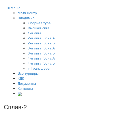
≡
Меню
Матч-центр
Владимир
Сборная тура
Высшая лига
1-я лига
2-я лига. Зона А
2-я лига. Зона Б
3-я лига. Зона А
3-я лига. Зона Б
4-я лига. Зона А
4-я лига. Зона Б
+ Трансферы
Все турниры
КДК
Документы
Контакты
Сплав-2