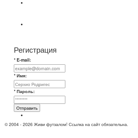
📅 Анонс матчей на четверг, 6 августа 2026 г. 🎡
Центральный парк культуры и отдыха
⚽ Первенство Владимира по футзалу. 2-я лига.
Зона Б. 03.08.2026 г. КАС - МГ-ПКБ Энерго 1:6
Регистрация
* E-mail:
* Имя:
* Пароль:
Отправить
© 2004 - 2026 Живи футзалом! Ссылка на сайт обязательна.