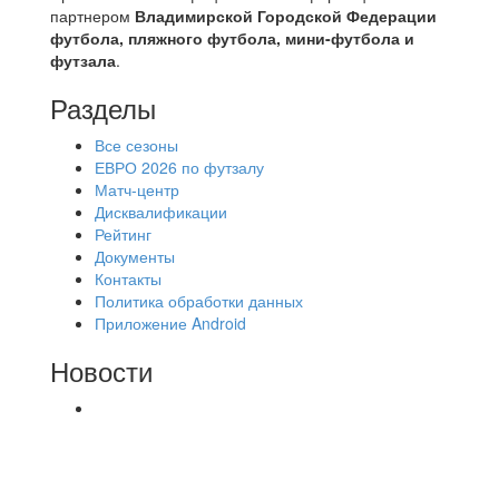
партнером
Владимирской Городской Федерации
футбола, пляжного футбола, мини-футбола и
футзала
.
Разделы
Все сезоны
ЕВРО 2026 по футзалу
Матч-центр
Дисквалификации
Рейтинг
Документы
Контакты
Политика обработки данных
Приложение Android
Новости
⚽НАЗНАЧЕНИЯ СУДЕЙ⚽ ‼В СРЕДУ
СОСТОЯТСЯ ДОИГРОВКИ 2-Х ТАЙМОВ ДВУХ
МАТЧЕЙ 2А ЛИГИ.