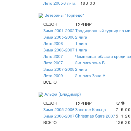
Лето 2005
6 лига
18
3
0
0
Ветераны "Торпедо"
СЕЗОН
ТУРНИР
Зима 2001-2002
Традиционный турнир по ми
Зима 2005-2006
2 лига
Лето 2006
1 лига
Зима 2006-2007
1 лига
Лето 2007
Чемпионат области среди в
Лето 2007
2-я лига зона Б
Зима 2007-2008
2 лига
Лето 2009
2-я лига Зона А
ВСЕГО
Альфа (Владимир)
СЕЗОН
ТУРНИР
👕
⚽
Зима 2005-2006
Золотое Кольцо
7
5
0
0
Зима 2006-2007
Christmas Stars 2007
5
1
2
0
ВСЕГО
12
6
2
0