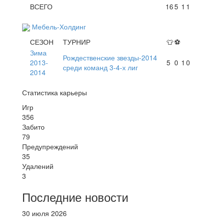
ВСЕГО
16
5
1
1
Мебель-Холдинг
СЕЗОН
ТУРНИР
👕
⚽
Зима
Рождественские звезды-2014
2013-
5
0
1
0
среди команд 3-4-х лиг
2014
Статистика карьеры
Игр
356
Забито
79
Предупреждений
35
Удалений
3
Последние новости
30 июля 2026