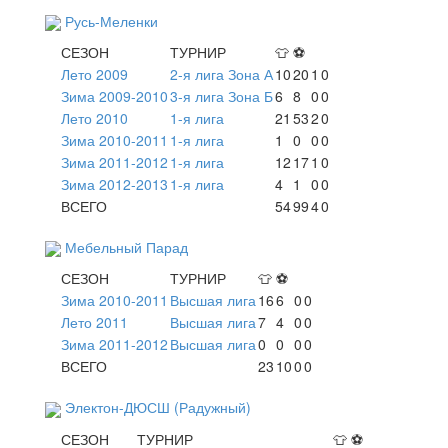
Русь-Меленки
СЕЗОН
ТУРНИР
👕
⚽
Лето 2009
2-я лига Зона А
10
20
1
0
Зима 2009-2010
3-я лига Зона Б
6
8
0
0
Лето 2010
1-я лига
21
53
2
0
Зима 2010-2011
1-я лига
1
0
0
0
Зима 2011-2012
1-я лига
12
17
1
0
Зима 2012-2013
1-я лига
4
1
0
0
ВСЕГО
54
99
4
0
Мебельный Парад
СЕЗОН
ТУРНИР
👕
⚽
Зима 2010-2011
Высшая лига
16
6
0
0
Лето 2011
Высшая лига
7
4
0
0
Зима 2011-2012
Высшая лига
0
0
0
0
ВСЕГО
23
10
0
0
Электон-ДЮСШ (Радужный)
СЕЗОН
ТУРНИР
👕
⚽