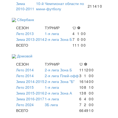
Зима
10-й Чемпионат области по
21
14
1
0
2010-2011
мини-футболу
Сбербанк
СЕЗОН
ТУРНИР
👕
⚽
Лето 2013
1-я лига
4
1
0
0
Зима 2013-2014
2-я лига Зона Б
7
0
0
0
ВСЕГО
11
1
0
0
Домовой
СЕЗОН
ТУРНИР
👕
⚽
Лето 2014
2-я лига Зона Б
11
12
0
0
Лето 2014
2-я лига Плей-офф
3
1
0
0
Зима 2014-2015
2-я лига Зона "Б"
16
14
0
0
Лето 2015
1-я лига
10
8
1
0
Зима 2015-2016
2-я лига Зона А
13
8
0
0
Зима 2016-2017
1-я лига
6
4
0
0
Лето 2024
3Б лига
7
2
0
0
ВСЕГО
66
49
1
0