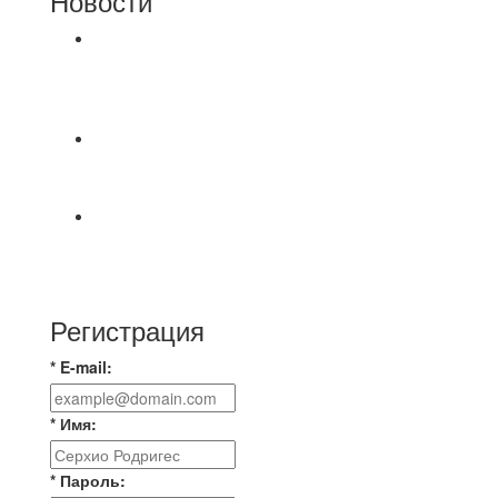
Новости
⚽НАЗНАЧЕНИЯ СУДЕЙ⚽ ‼В СРЕДУ
СОСТОЯТСЯ ДОИГРОВКИ 2-Х ТАЙМОВ ДВУХ
МАТЧЕЙ 2А ЛИГИ.
⚽️Размер 7.5 цена в личку, [id234532780|Kirill
Bunkovskiy].
⚽ TG FC 26 LEAGUE | ОФИЦИАЛЬНАЯ БЕСЕДА
УЧАСТНИКОВ Если ты зарегистрировался в
лигу —
Регистрация
* E-mail:
* Имя:
* Пароль: