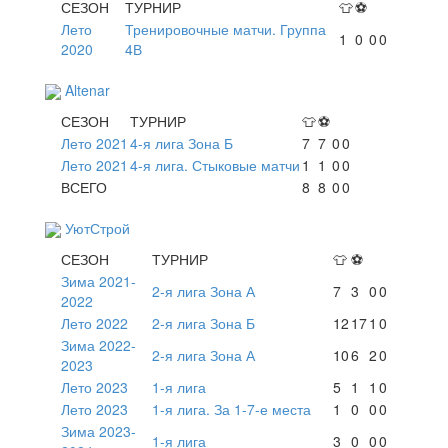
СЕЗОН
ТУРНИР
👕
⚽
Лето
Тренировочные матчи. Группа
1
0
0
0
2020
4В
Altenar
СЕЗОН
ТУРНИР
👕
⚽
Лето 2021
4-я лига Зона Б
7
7
0
0
Лето 2021
4-я лига. Стыковые матчи
1
1
0
0
ВСЕГО
8
8
0
0
УютСтрой
СЕЗОН
ТУРНИР
👕
⚽
Зима 2021-
2-я лига Зона А
7
3
0
0
2022
Лето 2022
2-я лига Зона Б
12
17
1
0
Зима 2022-
2-я лига Зона А
10
6
2
0
2023
Лето 2023
1-я лига
5
1
1
0
Лето 2023
1-я лига. За 1-7-е места
1
0
0
0
Зима 2023-
1-я лига
3
0
0
0