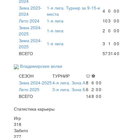
2024
Зима 2023-
1-я лига. Турнир за 9-15-е
4
0
0
0
2024
места
Лето 2024
1-я лига
10
3
0
0
Зима 2024-
1-я лига
2
0
0
0
2025
Зима 2024-
1-я лига
3
1
0
0
2025
ВСЕГО
57
31
4
0
Владимирские волки
СЕЗОН
ТУРНИР
👕
⚽
Зима 2024-2025
4-я лига. Зона А
8
6
0
0
Лето 2025
3-я лига. Зона Б
6
2
0
0
ВСЕГО
14
8
0
0
Статистика карьеры
Игр
318
Забито
277