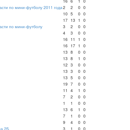
16
6
1
0
асти по мини-футболу 2011 года
2
2
0
0
10
5
0
0
17
13
1
0
асти по мини-футболу
3
2
0
0
4
3
0
0
16
11
1
0
16
17
1
0
13
8
0
0
13
8
1
0
12
3
0
0
13
3
0
0
13
5
0
0
19
7
0
0
11
4
1
0
7
2
0
0
1
1
0
0
13
6
1
0
7
1
0
0
9
4
0
0
па 2Б
3
1
0
0