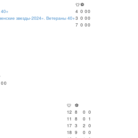
👕
⚽
 40+
4
0
0
0
венские звезды-2024». Ветераны 40+
3
0
0
0
7
0
0
0
⚽
0
0
👕
⚽
12
8
0
0
11
8
0
1
17
3
2
0
18
9
0
0