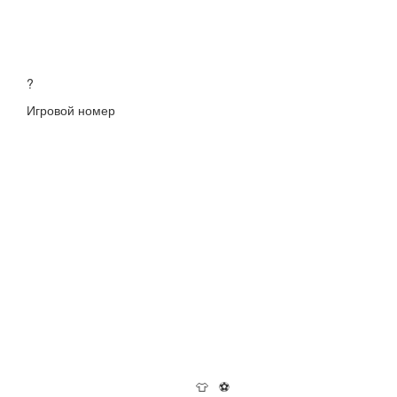
?
Игровой номер
👕
⚽