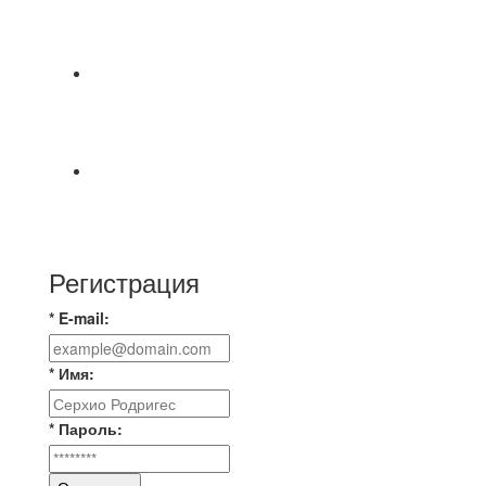
СОСТОЯТСЯ ДОИГРОВКИ 2-Х ТАЙМОВ ДВУХ
МАТЧЕЙ 2А ЛИГИ.
8.08 на поле был оставлен мяч Demix На
турнире На мяче маркером написано Д.Н.
Просьба
⚽ Первенство Владимира по футзалу. 3-я лига.
Зона А. 07.08.2026 г. Транснефть - IZBA 1:2
(1:2)
Регистрация
* E-mail:
* Имя:
* Пароль: