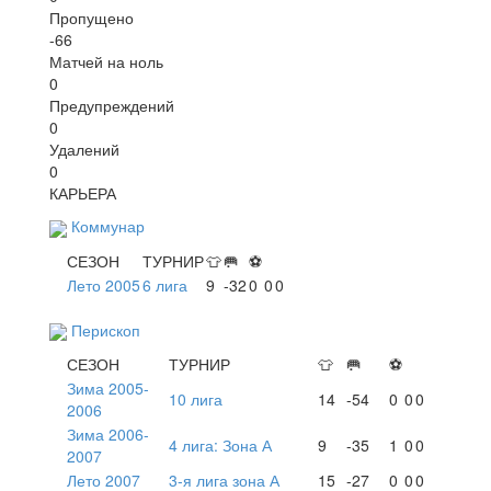
Пропущено
-66
Матчей на ноль
0
Предупреждений
0
Удалений
0
КАРЬЕРА
Коммунар
СЕЗОН
ТУРНИР
👕
🥅
⚽
Лето 2005
6 лига
9
-32
0
0
0
Перископ
СЕЗОН
ТУРНИР
👕
🥅
⚽
Зима 2005-
10 лига
14
-54
0
0
0
2006
Зима 2006-
4 лига: Зона А
9
-35
1
0
0
2007
Лето 2007
3-я лига зона А
15
-27
0
0
0