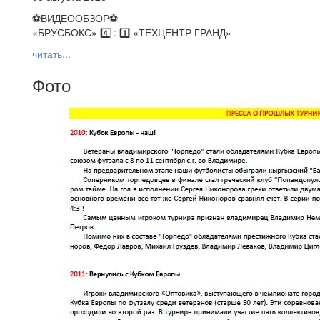
⚽️ВИДЕООБЗОР⚽️
«БРУСБОКС» 4️⃣ : 1️⃣ «ТЕХЦЕНТР ГРАНД»
читать...
Фото