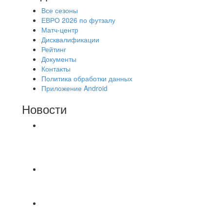
Все сезоны
ЕВРО 2026 по футзалу
Матч-центр
Дисквалификации
Рейтинг
Документы
Контакты
Политика обработки данных
Приложение Android
Новости
⚽НАЗНАЧЕНИЯ СУДЕЙ⚽ ‼В СРЕДУ
СОСТОЯТСЯ ДОИГРОВКИ 2-Х ТАЙМОВ ДВУХ
МАТЧЕЙ 2А ЛИГИ.
📹📹📹 Обзор голов 📹📹📹 Лига 4. Зона "Б". 12
тур. Лето 2026. МФК "Восход" - Ирбис 6:2
⚽️ВИДЕООБЗОР⚽️ «БРУСБОКС» 4️⃣ : 1️⃣