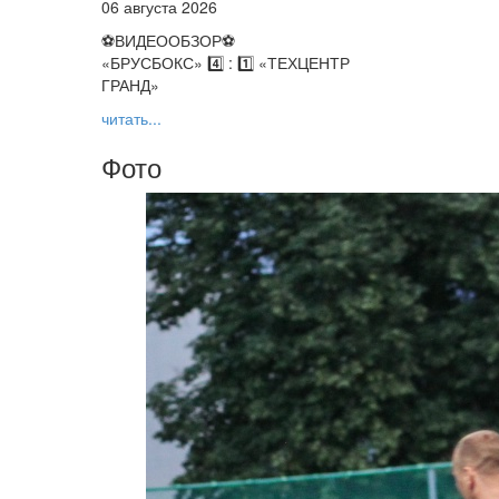
06 августа 2026
⚽️ВИДЕООБЗОР⚽️
«БРУСБОКС» 4️⃣ : 1️⃣ «ТЕХЦЕНТР
ГРАНД»
читать...
Фото