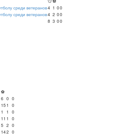
👕
⚽
утболу среди ветеранов
4
1
0
0
утболу среди ветеранов
4
2
0
0
8
3
0
0
⚽
6
0
0
15
1
0
1
1
0
11
1
0
5
2
0
14
2
0