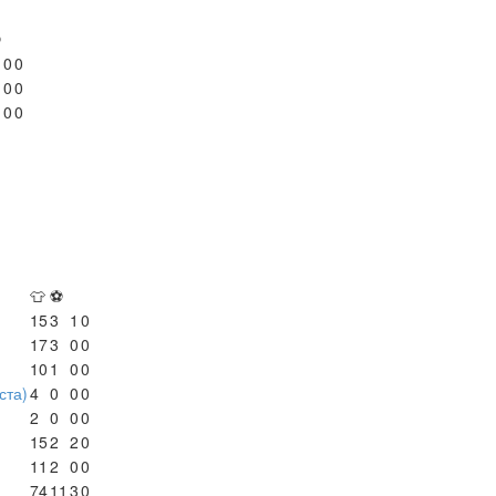
⚽
0
0
0
0
0
0
👕
⚽
15
3
1
0
17
3
0
0
10
1
0
0
ста)
4
0
0
0
2
0
0
0
15
2
2
0
11
2
0
0
74
11
3
0