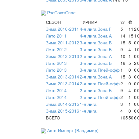
РосСоюзСпас
СЕЗОН
ТУРНИР
👕
⚽
Зима 2010-2011
4-я лига Зона Г
5
11
2
Лето 2011
4-я лига Зона А
14
15
1
Зима 2011-2012
3-я лига Зона Б
15
5
0
Лето 2012
3-я лига Зона Б
9
4
1
Зима 2012-2013
2-я лига Зона А
10
1
0
Лето 2013
3-я лига Зона Б
16
5
2
Лето 2013
3-я лига Плей-офф
1
0
0
Зима 2013-2014
2-я лига Зона А
15
3
0
Зима 2013-2014
2-я лига Плей-офф
2
0
0
Лето 2014
2-я лига Зона Б
9
4
0
Лето 2014
2-я лига Плей-офф
2
1
0
Зима 2014-2015
1-я лига
3
1
0
Зима 2015-2016
1-я лига
4
0
0
ВСЕГО
105
50
6
Авто-Импорт (Владимир)