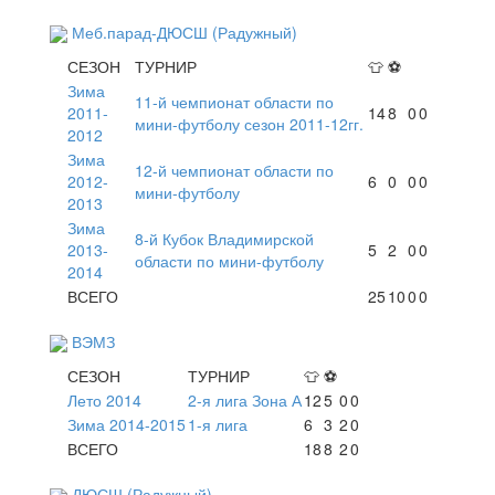
Меб.парад-ДЮСШ (Радужный)
СЕЗОН
ТУРНИР
👕
⚽
Зима
11-й чемпионат области по
2011-
14
8
0
0
мини-футболу сезон 2011-12гг.
2012
Зима
12-й чемпионат области по
2012-
6
0
0
0
мини-футболу
2013
Зима
8-й Кубок Владимирской
2013-
5
2
0
0
области по мини-футболу
2014
ВСЕГО
25
10
0
0
ВЭМЗ
СЕЗОН
ТУРНИР
👕
⚽
Лето 2014
2-я лига Зона А
12
5
0
0
Зима 2014-2015
1-я лига
6
3
2
0
ВСЕГО
18
8
2
0
ДЮСШ (Радужный)