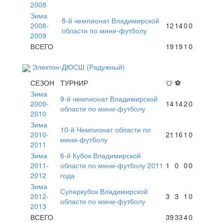
2008
Зима
8-й чемпионат Владимирской
2008-
12
14
0
0
области по мини-футболу
2009
ВСЕГО
19
19
1
0
Электон-ДЮСШ (Радужный)
СЕЗОН
ТУРНИР
👕
⚽
Зима
9-й чемпионат Владимирской
2009-
14
14
2
0
области по мини-футболу
2010
Зима
10-й Чемпионат области по
2010-
21
16
1
0
мини-футболу
2011
Зима
6-й Кубок Владимирской
2011-
области по мини-футболу 2011
1
0
0
0
2012
года
Зима
Суперкубок Владимирской
2012-
3
3
1
0
области по мини-футболу
2013
ВСЕГО
39
33
4
0