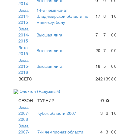
Высшая лига
0
0
0
0
2014
Зима
14-й чемпионат
2014-
Владимирской области по
17
8
1
0
2015
мини-футболу
Зима
2014-
Высшая лига
7
7
0
0
2015
Лето
Высшая лига
20
7
0
0
2015
Зима
2015-
Высшая лига
18
5
0
0
2016
ВСЕГО
242
139
8
0
Электон (Радужный)
СЕЗОН
ТУРНИР
👕
⚽
Зима
2007-
Кубок области 2007
3
2
1
0
2008
Зима
2007-
7-й чемпионат области
4
3
0
0