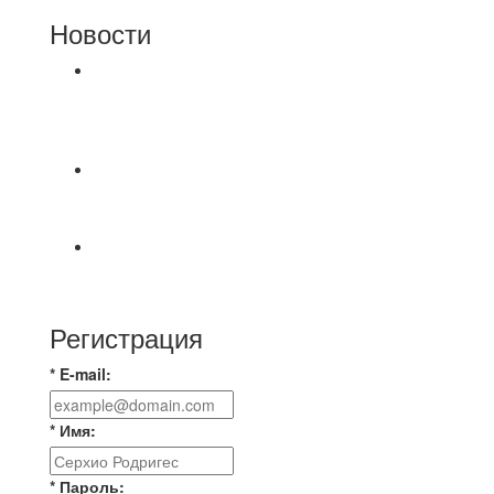
Новости
⚽НАЗНАЧЕНИЯ СУДЕЙ⚽ ‼В СРЕДУ
СОСТОЯТСЯ ДОИГРОВКИ 2-Х ТАЙМОВ ДВУХ
МАТЧЕЙ 2А ЛИГИ.
📅 Анонс матчей на пятницу, 7 августа 2026 г.
🎡 Центральный парк культуры и отдыха
Всем доброго времени суток ✌ Лакинский
Комсомолец ищет команду для спарринга по
Регистрация
* E-mail:
* Имя:
* Пароль: