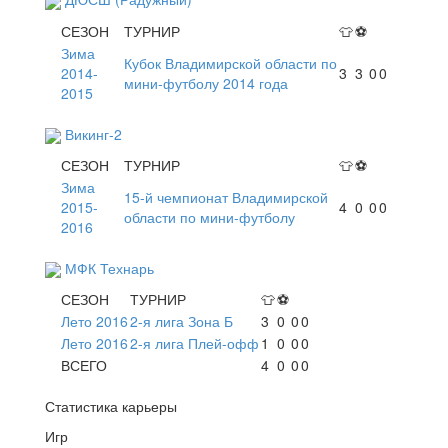
СЕЗОН
ТУРНИР
👕
⚽
Зима
Кубок Владимирской области по
2014-
3
3
0
0
мини-футболу 2014 года
2015
Викинг-2
СЕЗОН
ТУРНИР
👕
⚽
Зима
15-й чемпионат Владимирской
2015-
4
0
0
0
области по мини-футболу
2016
МФК Технарь
СЕЗОН
ТУРНИР
👕
⚽
Лето 2016
2-я лига Зона Б
3
0
0
0
Лето 2016
2-я лига Плей-офф
1
0
0
0
ВСЕГО
4
0
0
0
Статистика карьеры
Игр