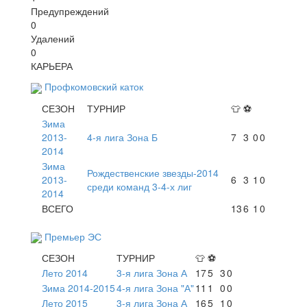
Предупреждений
0
Удалений
0
КАРЬЕРА
Профкомовский каток
СЕЗОН
ТУРНИР
👕
⚽
Зима
2013-
4-я лига Зона Б
7
3
0
0
2014
Зима
Рождественские звезды-2014
2013-
6
3
1
0
среди команд 3-4-х лиг
2014
ВСЕГО
13
6
1
0
Премьер ЭС
СЕЗОН
ТУРНИР
👕
⚽
Лето 2014
3-я лига Зона А
17
5
3
0
Зима 2014-2015
4-я лига Зона "А"
11
1
0
0
Лето 2015
3-я лига Зона А
16
5
1
0