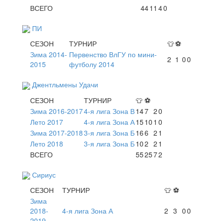
ВСЕГО
44
11
4
0
ПИ
СЕЗОН
ТУРНИР
👕
⚽
Зима 2014-
Первенство ВлГУ по мини-
2
1
0
0
2015
футболу 2014
Джентльмены Удачи
СЕЗОН
ТУРНИР
👕
⚽
Зима 2016-2017
4-я лига Зона В
14
7
2
0
Лето 2017
4-я лига Зона А
15
10
1
0
Зима 2017-2018
3-я лига Зона Б
16
6
2
1
Лето 2018
3-я лига Зона Б
10
2
2
1
ВСЕГО
55
25
7
2
Сириус
СЕЗОН
ТУРНИР
👕
⚽
Зима
2018-
4-я лига Зона А
2
3
0
0
2019