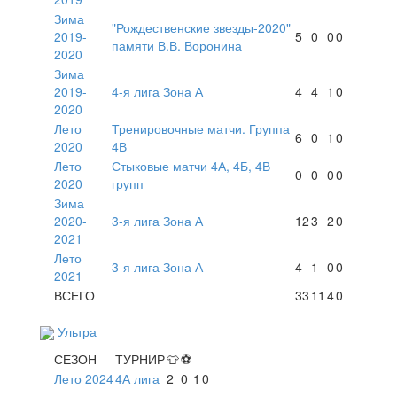
Зима
"Рождественские звезды-2020"
2019-
5
0
0
0
памяти В.В. Воронина
2020
Зима
2019-
4-я лига Зона А
4
4
1
0
2020
Лето
Тренировочные матчи. Группа
6
0
1
0
2020
4В
Лето
Стыковые матчи 4А, 4Б, 4В
0
0
0
0
2020
групп
Зима
2020-
3-я лига Зона А
12
3
2
0
2021
Лето
3-я лига Зона А
4
1
0
0
2021
ВСЕГО
33
11
4
0
Ультра
СЕЗОН
ТУРНИР
👕
⚽
Лето 2024
4А лига
2
0
1
0