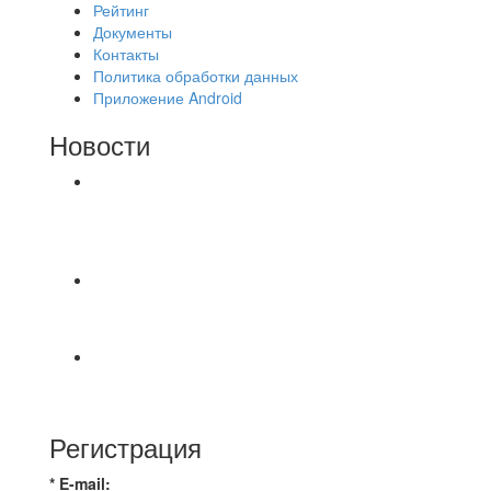
Рейтинг
Документы
Контакты
Политика обработки данных
Приложение Android
Новости
⚽НАЗНАЧЕНИЯ СУДЕЙ⚽ ‼В СРЕДУ
СОСТОЯТСЯ ДОИГРОВКИ 2-Х ТАЙМОВ ДВУХ
МАТЧЕЙ 2А ЛИГИ.
📹📹📹 Обзор голов 📹📹📹 Лига 4. Зона "Б". 12
тур. Лето 2026. МФК "Восход" - Ирбис 6:2
⚽️ВИДЕООБЗОР⚽️ «БРУСБОКС» 4️⃣ : 1️⃣
«ТЕХЦЕНТР ГРАНД»
Регистрация
* E-mail: