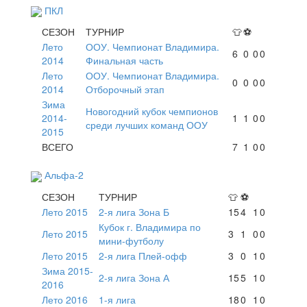
ПКЛ
СЕЗОН
ТУРНИР
👕
⚽
Лето
ООУ. Чемпионат Владимира.
6
0
0
0
2014
Финальная часть
Лето
ООУ. Чемпионат Владимира.
0
0
0
0
2014
Отборочный этап
Зима
Новогодний кубок чемпионов
2014-
1
1
0
0
среди лучших команд ООУ
2015
ВСЕГО
7
1
0
0
Альфа-2
СЕЗОН
ТУРНИР
👕
⚽
Лето 2015
2-я лига Зона Б
15
4
1
0
Кубок г. Владимира по
Лето 2015
3
1
0
0
мини-футболу
Лето 2015
2-я лига Плей-офф
3
0
1
0
Зима 2015-
2-я лига Зона А
15
5
1
0
2016
Лето 2016
1-я лига
18
0
1
0