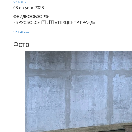
читать...
06 августа 2026
⚽️ВИДЕООБЗОР⚽️
«БРУСБОКС» 4️⃣ : 1️⃣ «ТЕХЦЕНТР ГРАНД»
читать...
Фото