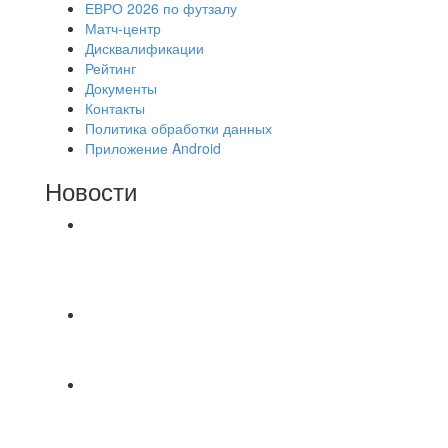
ЕВРО 2026 по футзалу
Матч-центр
Дисквалификации
Рейтинг
Документы
Контакты
Политика обработки данных
Приложение Android
Новости
⚽НАЗНАЧЕНИЯ СУДЕЙ⚽ ‼В СРЕДУ
СОСТОЯТСЯ ДОИГРОВКИ 2-Х ТАЙМОВ ДВУХ
МАТЧЕЙ 2А ЛИГИ.
📹📹📹 Обзор голов 📹📹📹 Лига 4. Зона "Б". 12
тур. Лето 2026. МФК "Восход" - Ирбис 6:2
⚽️ВИДЕООБЗОР⚽️ «БРУСБОКС» 4️⃣ : 1️⃣
«ТЕХЦЕНТР ГРАНД»