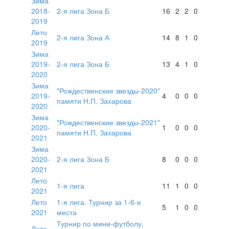
Зима
2018-
2-я лига Зона Б
16
2
2
0
2019
Лето
2-я лига Зона А
14
8
1
0
2019
Зима
2019-
2-я лига Зона Б
13
4
1
0
2020
Зима
"Рождественские звезды-2020"
2019-
4
0
0
0
памяти Н.П. Захарова
2020
Зима
"Рождественские звезды-2021"
2020-
1
0
0
0
памяти Н.П. Захарова
2021
Зима
2020-
2-я лига Зона Б
8
0
0
0
2021
Лето
1-я лига
11
1
0
0
2021
Лето
1-я лига. Турнир за 1-6-е
5
1
0
0
2021
места
Турнир по мини-футболу,
Лето