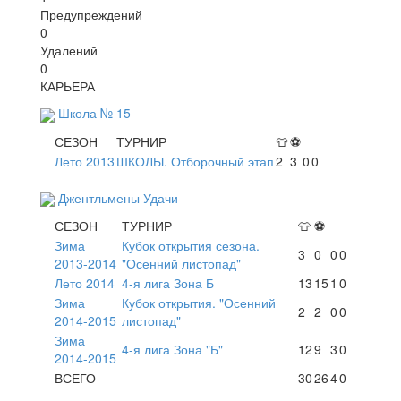
Предупреждений
0
Удалений
0
КАРЬЕРА
Школа № 15
СЕЗОН
ТУРНИР
👕
⚽
Лето 2013
ШКОЛЫ. Отборочный этап
2
3
0
0
Джентльмены Удачи
СЕЗОН
ТУРНИР
👕
⚽
Зима
Кубок открытия сезона.
3
0
0
0
2013-2014
"Осенний листопад"
Лето 2014
4-я лига Зона Б
13
15
1
0
Зима
Кубок открытия. "Осенний
2
2
0
0
2014-2015
листопад"
Зима
4-я лига Зона "Б"
12
9
3
0
2014-2015
ВСЕГО
30
26
4
0