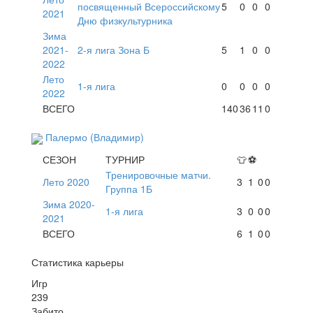
посвященный Всероссийскому
5
0
0
0
2021
Дню физкультурника
Зима
2021-
2-я лига Зона Б
5
1
0
0
2022
Лето
1-я лига
0
0
0
0
2022
ВСЕГО
140
36
11
0
Палермо (Владимир)
СЕЗОН
ТУРНИР
👕
⚽
Тренировочные матчи.
Лето 2020
3
1
0
0
Группа 1Б
Зима 2020-
1-я лига
3
0
0
0
2021
ВСЕГО
6
1
0
0
Статистика карьеры
Игр
239
Забито