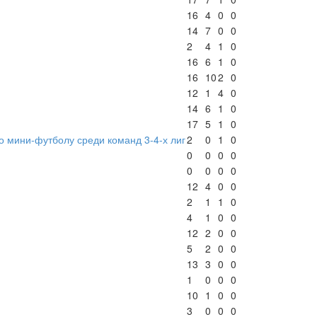
16
4
0
0
14
7
0
0
2
4
1
0
16
6
1
0
16
10
2
0
12
1
4
0
14
6
1
0
17
5
1
0
о мини-футболу среди команд 3-4-х лиг
2
0
1
0
0
0
0
0
0
0
0
0
12
4
0
0
2
1
1
0
4
1
0
0
12
2
0
0
5
2
0
0
13
3
0
0
1
0
0
0
10
1
0
0
3
0
0
0