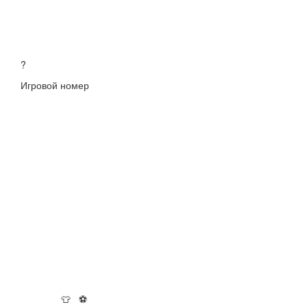
?
Игровой номер
👕
⚽