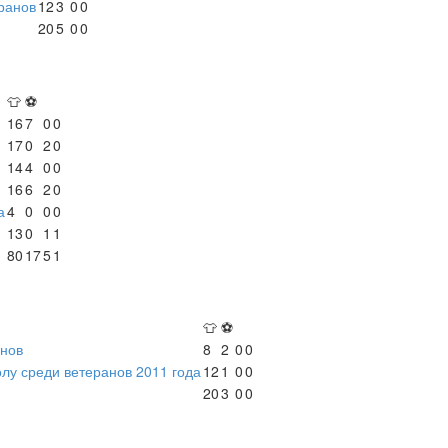
ранов
12
3
0
0
20
5
0
0
👕
⚽
16
7
0
0
17
0
2
0
14
4
0
0
16
6
2
0
а
4
0
0
0
13
0
1
1
80
17
5
1
👕
⚽
анов
8
2
0
0
лу среди ветеранов 2011 года
12
1
0
0
20
3
0
0