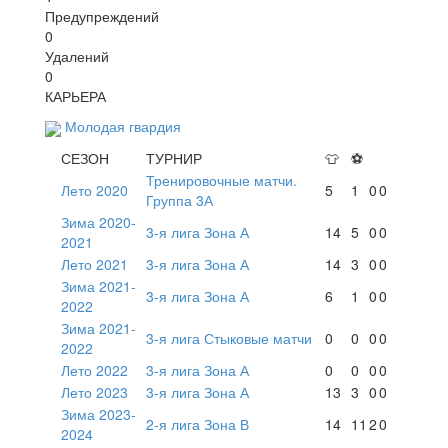
Предупреждений
0
Удалений
0
КАРЬЕРА
Молодая гвардия
СЕЗОН
ТУРНИР
👕
⚽
Тренировочные матчи.
Лето 2020
5
1
0
0
Группа 3А
Зима 2020-
3-я лига Зона А
14
5
0
0
2021
Лето 2021
3-я лига Зона А
14
3
0
0
Зима 2021-
3-я лига Зона А
6
1
0
0
2022
Зима 2021-
3-я лига Стыковые матчи
0
0
0
0
2022
Лето 2022
3-я лига Зона А
0
0
0
0
Лето 2023
3-я лига Зона А
13
3
0
0
Зима 2023-
2-я лига Зона В
14
11
2
0
2024