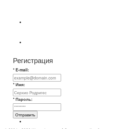
⚽НАЗНАЧЕНИЯ СУДЕЙ⚽ ‼В СРЕДУ
СОСТОЯТСЯ ДОИГРОВКИ 2-Х ТАЙМОВ ДВУХ
МАТЧЕЙ 2А ЛИГИ.
⚽ Первенство Владимира по футзалу. 2-я лига.
Зона Б. 03.08.2026 г. КАС - МГ-ПКБ Энерго 1:6
⚽НАЗНАЧЕНИЯ СУДЕЙ⚽
Регистрация
* E-mail:
* Имя:
* Пароль:
Отправить