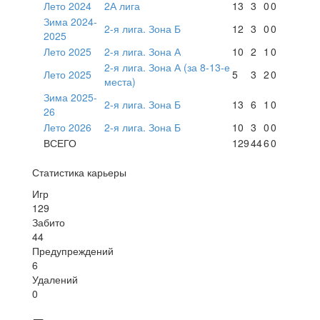
Лето 2024
2А лига
13
3
0
0
Зима 2024-
2-я лига. Зона Б
12
3
0
0
2025
Лето 2025
2-я лига. Зона А
10
2
1
0
2-я лига. Зона А (за 8-13-е
Лето 2025
5
3
2
0
места)
Зима 2025-
2-я лига. Зона Б
13
6
1
0
26
Лето 2026
2-я лига. Зона Б
10
3
0
0
ВСЕГО
129
44
6
0
Статистика карьеры
Игр
129
Забито
44
Предупреждений
6
Удалений
0