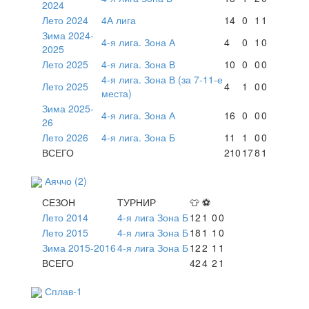
2024
Лето 2024
4А лига
14
0
1
1
Зима 2024-
4-я лига. Зона А
4
0
1
0
2025
Лето 2025
4-я лига. Зона В
10
0
0
0
4-я лига. Зона В (за 7-11-е
Лето 2025
4
1
0
0
места)
Зима 2025-
4-я лига. Зона А
16
0
0
0
26
Лето 2026
4-я лига. Зона Б
11
1
0
0
ВСЕГО
210
17
8
1
Аяччо (2)
СЕЗОН
ТУРНИР
👕
⚽
Лето 2014
4-я лига Зона Б
12
1
0
0
Лето 2015
4-я лига Зона Б
18
1
1
0
Зима 2015-2016
4-я лига Зона Б
12
2
1
1
ВСЕГО
42
4
2
1
Сплав-1