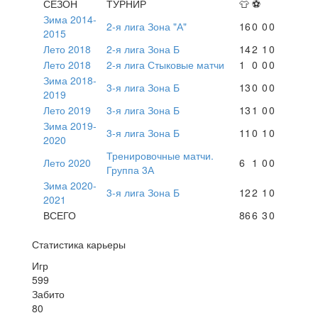
СЕЗОН
ТУРНИР
👕
⚽
Зима 2014-
2-я лига Зона "А"
16
0
0
0
2015
Лето 2018
2-я лига Зона Б
14
2
1
0
Лето 2018
2-я лига Стыковые матчи
1
0
0
0
Зима 2018-
3-я лига Зона Б
13
0
0
0
2019
Лето 2019
3-я лига Зона Б
13
1
0
0
Зима 2019-
3-я лига Зона Б
11
0
1
0
2020
Тренировочные матчи.
Лето 2020
6
1
0
0
Группа 3А
Зима 2020-
3-я лига Зона Б
12
2
1
0
2021
ВСЕГО
86
6
3
0
Статистика карьеры
Игр
599
Забито
80