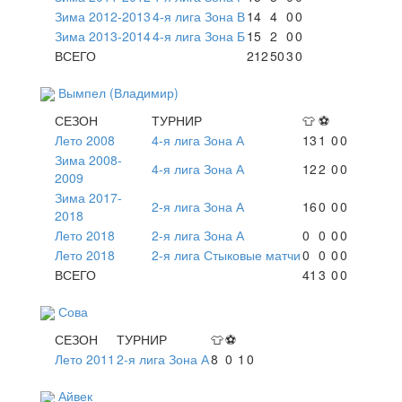
Зима 2012-2013
4-я лига Зона В
14
4
0
0
Зима 2013-2014
4-я лига Зона Б
15
2
0
0
ВСЕГО
212
50
3
0
Вымпел (Владимир)
СЕЗОН
ТУРНИР
👕
⚽
Лето 2008
4-я лига Зона А
13
1
0
0
Зима 2008-
4-я лига Зона А
12
2
0
0
2009
Зима 2017-
2-я лига Зона А
16
0
0
0
2018
Лето 2018
2-я лига Зона А
0
0
0
0
Лето 2018
2-я лига Стыковые матчи
0
0
0
0
ВСЕГО
41
3
0
0
Сова
СЕЗОН
ТУРНИР
👕
⚽
Лето 2011
2-я лига Зона А
8
0
1
0
Айвек