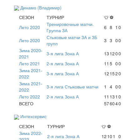
Динамо (Владимир)
СЕЗОН
ТУРНИР
👕
⚽
Тренировочные матчи.
Лето 2020
6
8
1
0
Группа 3А
Стыковые матчи 3А и 3Б
Лето 2020
3
3
0
0
групп
Зима 2020-
3-я лига Зона А
13
12
0
0
2021
Лето 2021
2-я лига Зона А
11
5
0
0
Зима 2021-
3-я лига Зона А
12
15
2
0
2022
Зима 2021-
3-я лига Стыковые матчи
1
4
0
0
2022
Лето 2022
2-я лига Зона А
11
13
1
0
ВСЕГО
57
60
4
0
Интехсервис
СЕЗОН
ТУРНИР
👕
⚽
Зима 2022-
2-я лига Зона А
12
10
1
0
2023