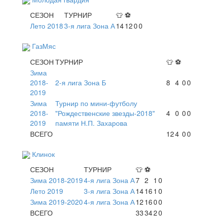
СЕЗОН
ТУРНИР
👕
⚽
Лето 2018
3-я лига Зона А
14
12
0
0
ГазМяс
СЕЗОН
ТУРНИР
👕
⚽
Зима
2018-
2-я лига Зона Б
8
4
0
0
2019
Зима
Турнир по мини-футболу
2018-
"Рождественские звезды-2018"
4
0
0
0
2019
памяти Н.П. Захарова
ВСЕГО
12
4
0
0
Клинок
СЕЗОН
ТУРНИР
👕
⚽
Зима 2018-2019
4-я лига Зона А
7
2
1
0
Лето 2019
3-я лига Зона А
14
16
1
0
Зима 2019-2020
4-я лига Зона А
12
16
0
0
ВСЕГО
33
34
2
0