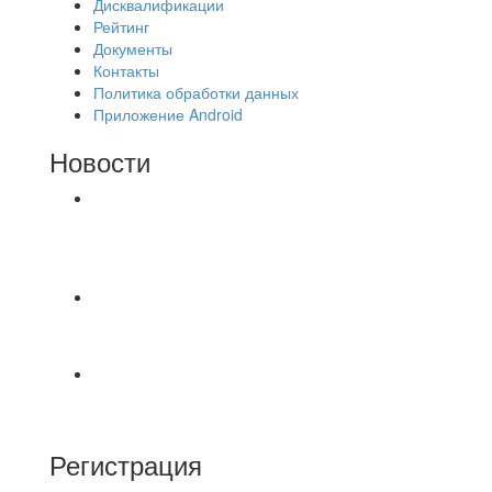
Дисквалификации
Рейтинг
Документы
Контакты
Политика обработки данных
Приложение Android
Новости
⚽НАЗНАЧЕНИЯ СУДЕЙ⚽ ‼В СРЕДУ
СОСТОЯТСЯ ДОИГРОВКИ 2-Х ТАЙМОВ ДВУХ
МАТЧЕЙ 2А ЛИГИ.
⚡️Сегодня было жарко⚡️ ⚽ ️«Протестировали»
новую футбольную площадку в
📅 Анонс матчей на пятницу, 7 августа 2026 г.
🎡 Центральный парк культуры и отдыха
Регистрация