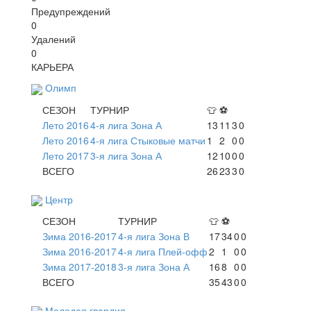
Предупреждений
0
Удалений
0
КАРЬЕРА
Олимп
СЕЗОН
ТУРНИР
👕
⚽
Лето 2016
4-я лига Зона А
13
11
3
0
Лето 2016
4-я лига Стыковые матчи
1
2
0
0
Лето 2017
3-я лига Зона А
12
10
0
0
ВСЕГО
26
23
3
0
Центр
СЕЗОН
ТУРНИР
👕
⚽
Зима 2016-2017
4-я лига Зона В
17
34
0
0
Зима 2016-2017
4-я лига Плей-офф
2
1
0
0
Зима 2017-2018
3-я лига Зона А
16
8
0
0
ВСЕГО
35
43
0
0
Молодая гвардия