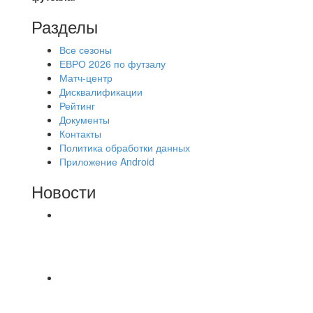
Разделы
Все сезоны
ЕВРО 2026 по футзалу
Матч-центр
Дисквалификации
Рейтинг
Документы
Контакты
Политика обработки данных
Приложение Android
Новости
⚽НАЗНАЧЕНИЯ СУДЕЙ⚽ ‼В СРЕДУ
СОСТОЯТСЯ ДОИГРОВКИ 2-Х ТАЙМОВ ДВУХ
МАТЧЕЙ 2А ЛИГИ.
⚽ Первенство Владимира по футзалу. 2-я лига.
Зона Б. 03.08.2026 г. КАС - МГ-ПКБ Энерго 1:6