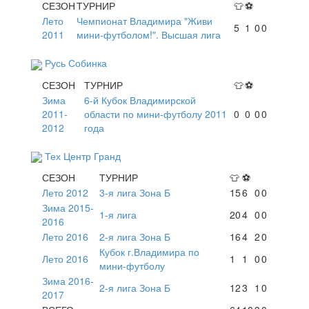
СЕЗОН
ТУРНИР
👕
⚽
Лето
Чемпионат Владимира "Живи
5
1
0
0
2011
мини-футболом!". Высшая лига
Русь Собинка
СЕЗОН
ТУРНИР
👕
⚽
Зима
6-й Кубок Владимирской
2011-
области по мини-футболу 2011
0
0
0
0
2012
года
Тех Центр Гранд
СЕЗОН
ТУРНИР
👕
⚽
Лето 2012
3-я лига Зона Б
15
6
0
0
Зима 2015-
1-я лига
20
4
0
0
2016
Лето 2016
2-я лига Зона Б
16
4
2
0
Кубок г.Владимира по
Лето 2016
1
1
0
0
мини-футболу
Зима 2016-
2-я лига Зона Б
12
3
1
0
2017