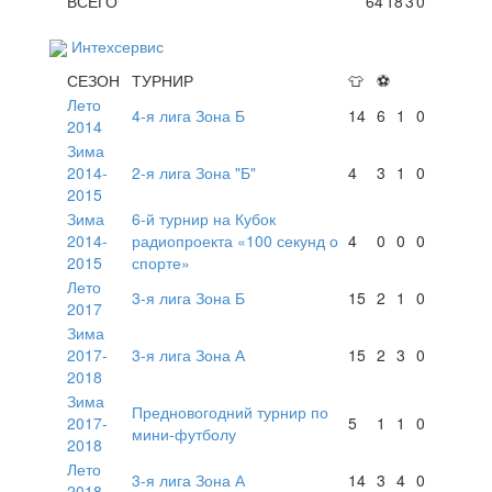
ВСЕГО
64
18
3
0
Интехсервис
СЕЗОН
ТУРНИР
👕
⚽
Лето
4-я лига Зона Б
14
6
1
0
2014
Зима
2014-
2-я лига Зона "Б"
4
3
1
0
2015
Зима
6-й турнир на Кубок
2014-
радиопроекта «100 секунд о
4
0
0
0
2015
спорте»
Лето
3-я лига Зона Б
15
2
1
0
2017
Зима
2017-
3-я лига Зона А
15
2
3
0
2018
Зима
Предновогодний турнир по
2017-
5
1
1
0
мини-футболу
2018
Лето
3-я лига Зона А
14
3
4
0
2018