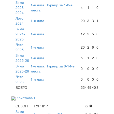
Зима
1-я лига. Турнир за 1-8-е
2023-
4
1
1
0
места
2024
Лето
1-я лига
20
3
3
1
2024
Зима
2024-
1-я лига
12
2
5
0
2025
Лето
1-я лига
20
2
6
0
2025
Зима
1-я лига
5
1
2
0
2025-26
Зима
1-я лига. Турнир за 8-14-е
0
0
0
0
2025-26
места
Лето
1-я лига
0
0
0
0
2026
ВСЕГО
224
49
40
3
Кристалл-1
СЕЗОН
ТУРНИР
👕
⚽
Зима
4-я лига Зона "Б"
7
6
2
0