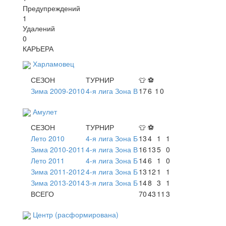
Предупреждений
1
Удалений
0
КАРЬЕРА
Харламовец
СЕЗОН
ТУРНИР
👕
⚽
Зима 2009-2010
4-я лига Зона В
17
6
1
0
Амулет
СЕЗОН
ТУРНИР
👕
⚽
Лето 2010
4-я лига Зона Б
13
4
1
1
Зима 2010-2011
4-я лига Зона В
16
13
5
0
Лето 2011
4-я лига Зона Б
14
6
1
0
Зима 2011-2012
4-я лига Зона Б
13
12
1
1
Зима 2013-2014
3-я лига Зона Б
14
8
3
1
ВСЕГО
70
43
11
3
Центр (расформирована)