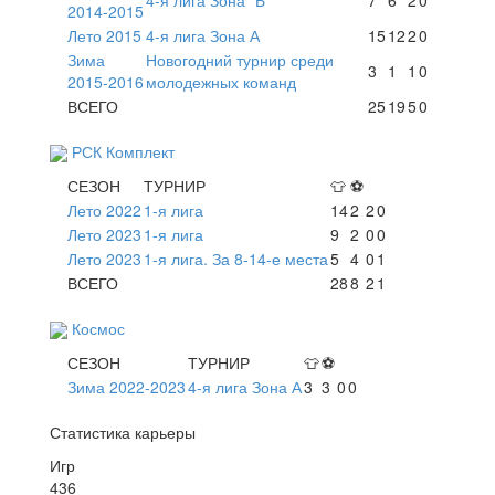
2014-2015
Лето 2015
4-я лига Зона А
15
12
2
0
Зима
Новогодний турнир среди
3
1
1
0
2015-2016
молодежных команд
ВСЕГО
25
19
5
0
РСК Комплект
СЕЗОН
ТУРНИР
👕
⚽
Лето 2022
1-я лига
14
2
2
0
Лето 2023
1-я лига
9
2
0
0
Лето 2023
1-я лига. За 8-14-е места
5
4
0
1
ВСЕГО
28
8
2
1
Космос
СЕЗОН
ТУРНИР
👕
⚽
Зима 2022-2023
4-я лига Зона А
3
3
0
0
Статистика карьеры
Игр
436