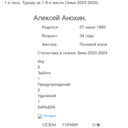
1-я лига. Турнир за 1-8-е места (Зима 2023-2024)
Алексей
Анохин
.
Родился:
07 июня 1990
Возраст:
34 года
Амплуа:
Полевой игрок
Статистика в сезоне Зима 2023-2024
Игр
5
Забито
1
Предупреждений
2
Удалений
1
КАРЬЕРА
Атлант
СЕЗОН
ТУРНИР
👕
⚽