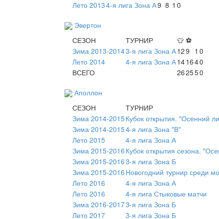
Лето 2013
4-я лига Зона А
9
8
1
0
Эвертон
СЕЗОН
ТУРНИР
👕
⚽
Зима 2013-2014
3-я лига Зона А
12
9
1
0
Лето 2014
4-я лига Зона А
14
16
4
0
ВСЕГО
26
25
5
0
Аполлон
СЕЗОН
ТУРНИР
Зима 2014-2015
Кубок открытия. "Осенний л
Зима 2014-2015
4-я лига Зона "В"
Лето 2015
4-я лига Зона А
Зима 2015-2016
Кубок открытия сезона. "Ос
Зима 2015-2016
3-я лига Зона Б
Зима 2015-2016
Новогодний турнир среди м
Лето 2016
4-я лига Зона А
Лето 2016
4-я лига Стыковые матчи
Зима 2016-2017
3-я лига Зона Б
Лето 2017
3-я лига Зона Б