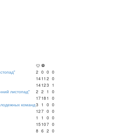
👕
⚽
истопад"
2
0
0
0
14
11
2
0
14
12
3
1
енний листопад"
2
2
1
0
17
18
1
0
олодежных команд
3
1
0
0
12
7
0
0
1
1
0
0
15
10
7
0
8
6
2
0