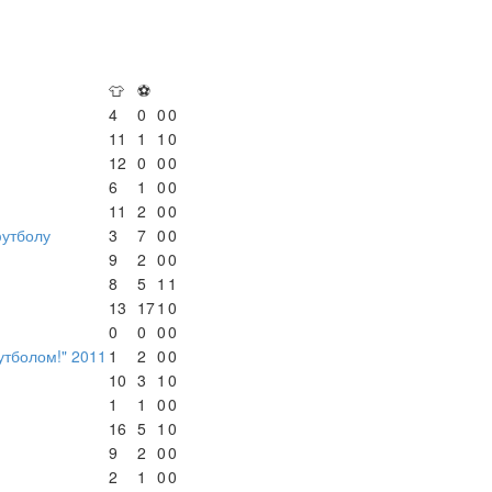
👕
⚽
4
0
0
0
11
1
1
0
12
0
0
0
6
1
0
0
11
2
0
0
футболу
3
7
0
0
9
2
0
0
8
5
1
1
13
17
1
0
0
0
0
0
утболом!" 2011
1
2
0
0
10
3
1
0
1
1
0
0
16
5
1
0
9
2
0
0
2
1
0
0