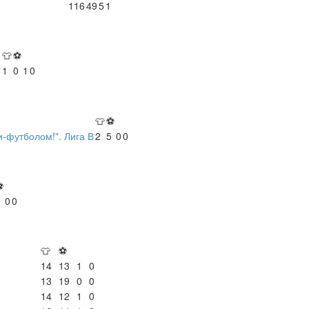
116
49
5
1
👕
⚽
"
1
0
1
0
👕
⚽
-футболом!". Лига В
2
5
0
0
⚽
0
0
0
👕
⚽
14
13
1
0
13
19
0
0
14
12
1
0