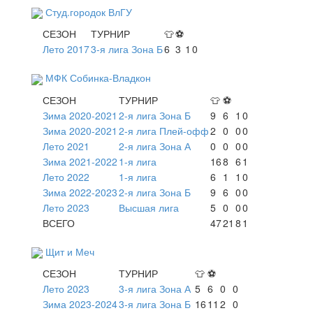
Студ.городок ВлГУ
СЕЗОН
ТУРНИР
👕
⚽
Лето 2017
3-я лига Зона Б
6
3
1
0
МФК Собинка-Владкон
СЕЗОН
ТУРНИР
👕
⚽
Зима 2020-2021
2-я лига Зона Б
9
6
1
0
Зима 2020-2021
2-я лига Плей-офф
2
0
0
0
Лето 2021
2-я лига Зона А
0
0
0
0
Зима 2021-2022
1-я лига
16
8
6
1
Лето 2022
1-я лига
6
1
1
0
Зима 2022-2023
2-я лига Зона Б
9
6
0
0
Лето 2023
Высшая лига
5
0
0
0
ВСЕГО
47
21
8
1
Щит и Меч
СЕЗОН
ТУРНИР
👕
⚽
Лето 2023
3-я лига Зона А
5
6
0
0
Зима 2023-2024
3-я лига Зона Б
16
11
2
0