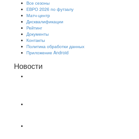
Все сезоны
ЕВРО 2026 по футзалу
Матч-центр
Дисквалификации
Рейтинг
Документы
Контакты
Политика обработки данных
Приложение Android
Новости
⚽НАЗНАЧЕНИЯ СУДЕЙ⚽ ‼В СРЕДУ
СОСТОЯТСЯ ДОИГРОВКИ 2-Х ТАЙМОВ ДВУХ
МАТЧЕЙ 2А ЛИГИ.
Красная Гвардия сыграла в ничью с Камбэком
3:3 Равная игра , много борьбы и
⚽️ВИДЕООБЗОР⚽️ 4 ЛИГА А «РСК КОМПЛЕКТ»
9️⃣ : 6️⃣ «МАЛЬОРКА»