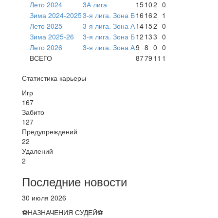
Лето 2024
3А лига
15
10
2
0
Зима 2024-2025
3-я лига. Зона Б
16
16
2
1
Лето 2025
3-я лига. Зона А
14
15
2
0
Зима 2025-26
3-я лига. Зона Б
12
13
3
0
Лето 2026
3-я лига. Зона А
9
8
0
0
ВСЕГО
87
79
11
1
Статистика карьеры
Игр
167
Забито
127
Предупреждений
22
Удалений
2
Последние новости
30 июля 2026
⚽НАЗНАЧЕНИЯ СУДЕЙ⚽