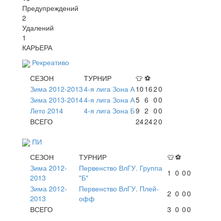
Предупреждений
2
Удалений
1
КАРЬЕРА
Рекреативо
СЕЗОН
ТУРНИР
👕
⚽
Зима 2012-2013
4-я лига Зона А
10
16
2
0
Зима 2013-2014
4-я лига Зона А
5
6
0
0
Лето 2014
4-я лига Зона Б
9
2
0
0
ВСЕГО
24
24
2
0
ПИ
СЕЗОН
ТУРНИР
👕
⚽
Зима 2012-
Первенство ВлГУ. Группа
1
0
0
0
2013
"Б"
Зима 2012-
Первенство ВлГУ. Плей-
2
0
0
0
2013
офф
ВСЕГО
3
0
0
0