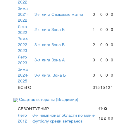
2022
Зима
2021-
3-я лига Стыковые матчи
0
0
0
0
2022
Лето
2-я лига Зона Б
1
0
0
0
2022
Зима
2022-
3-я лига Зона Б
2
0
0
0
2023
Лето
3-я лига Зона А
0
0
0
0
2023
Зима
2024-
3-я лига. Зона Б
0
0
0
0
2025
ВСЕГО
315
15
12
1
Спартак-ветераны (Владимир)
СЕЗОН
ТУРНИР
👕
⚽
Лето
6-й чемпионат области по мини-
12
2
0
0
2012
футболу среди ветеранов