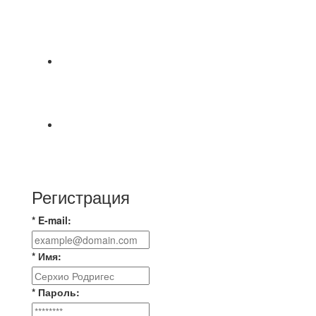
⚽НАЗНАЧЕНИЯ СУДЕЙ⚽ ‼В СРЕДУ
СОСТОЯТСЯ ДОИГРОВКИ 2-Х ТАЙМОВ ДВУХ
МАТЧЕЙ 2А ЛИГИ.
8.08 на поле был оставлен мяч Demix На
турнире На мяче маркером написано Д.Н.
Просьба
⚽ Первенство Владимира по футзалу. 3-я лига.
Зона А. 07.08.2026 г. Транснефть - IZBA 1:2
(1:2)
Регистрация
* E-mail:
* Имя:
* Пароль: