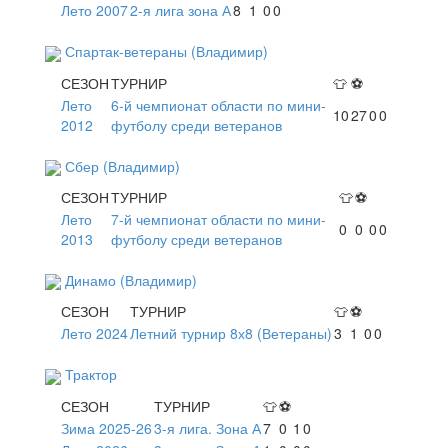
Лето 2007
2-я лига зона А
8
1
0
0
Спартак-ветераны (Владимир)
СЕЗОН
ТУРНИР
👕
⚽
Лето
6-й чемпионат области по мини-
10
27
0
0
2012
футболу среди ветеранов
Сбер (Владимир)
СЕЗОН
ТУРНИР
👕
⚽
Лето
7-й чемпионат области по мини-
0
0
0
0
2013
футболу среди ветеранов
Динамо (Владимир)
СЕЗОН
ТУРНИР
👕
⚽
Лето 2024
Летний турнир 8х8 (Ветераны)
3
1
0
0
Трактор
СЕЗОН
ТУРНИР
👕
⚽
Зима 2025-26
3-я лига. Зона А
7
0
1
0