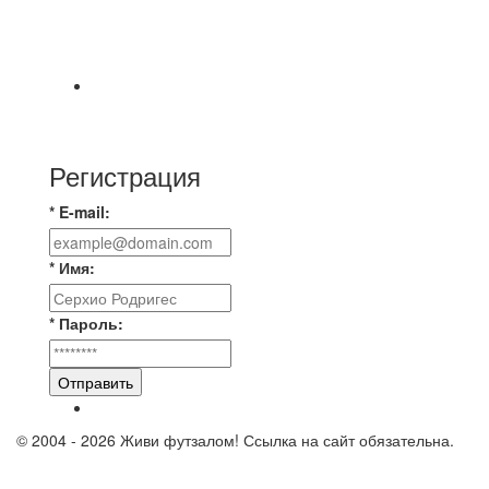
⚽ Первенство Владимира по футзалу. 1-я лига.
06.08.2026 г. УютСтрой - Крафт 0:2 (0:0) 📹
Обзор
Красная Гвардия сыграла в ничью с Камбэком
3:3 Равная игра , много борьбы и
Регистрация
* E-mail:
* Имя:
* Пароль:
Отправить
© 2004 - 2026 Живи футзалом! Ссылка на сайт обязательна.