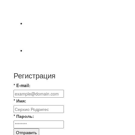
⚽НАЗНАЧЕНИЯ СУДЕЙ⚽ ‼В СРЕДУ
СОСТОЯТСЯ ДОИГРОВКИ 2-Х ТАЙМОВ ДВУХ
МАТЧЕЙ 2А ЛИГИ.
Команда Владимирская Русь на зимний
чемпионат для усиления команды ищет
игроков
⚽️Размер 7.5 цена в личку, [id234532780|Kirill
Bunkovskiy].
Регистрация
* E-mail:
* Имя:
* Пароль:
Отправить