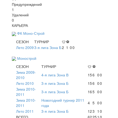
Предупреждений
1
Удалений
0
КАРЬЕРА
ФК Моно-Строй
СЕЗОН
ТУРНИР
👕
⚽
Лето 2009
3-я лига Зона Б
2
1
0
0
Монострой
СЕЗОН
ТУРНИР
👕
⚽
Зима 2009-
4-я лига Зона В
15
6
0
0
2010
Лето 2010
3-я лига Зона Б
15
6
0
0
Зима 2010-
3-я лига Зона Б
16
5
0
0
2011
Зима 2010-
Новогодний турнир 2011
4
5
0
0
2011
года
Лето 2011
3-я лига Зона Б
12
3
1
0
ВСЕГО
62
25
1
0