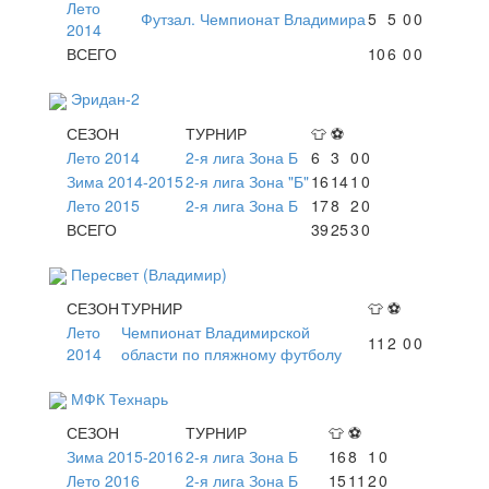
Лето
Футзал. Чемпионат Владимира
5
5
0
0
2014
ВСЕГО
10
6
0
0
Эридан-2
СЕЗОН
ТУРНИР
👕
⚽
Лето 2014
2-я лига Зона Б
6
3
0
0
Зима 2014-2015
2-я лига Зона "Б"
16
14
1
0
Лето 2015
2-я лига Зона Б
17
8
2
0
ВСЕГО
39
25
3
0
Пересвет (Владимир)
СЕЗОН
ТУРНИР
👕
⚽
Лето
Чемпионат Владимирской
11
2
0
0
2014
области по пляжному футболу
МФК Технарь
СЕЗОН
ТУРНИР
👕
⚽
Зима 2015-2016
2-я лига Зона Б
16
8
1
0
Лето 2016
2-я лига Зона Б
15
11
2
0