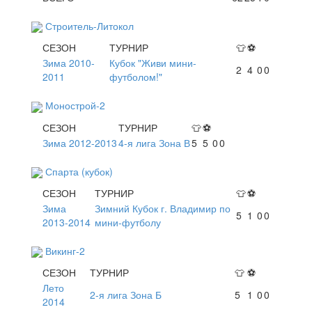
Строитель-Литокол
СЕЗОН
ТУРНИР
👕
⚽
Зима 2010-
Кубок "Живи мини-
2
4
0
0
2011
футболом!"
Монострой-2
СЕЗОН
ТУРНИР
👕
⚽
Зима 2012-2013
4-я лига Зона В
5
5
0
0
Спарта (кубок)
СЕЗОН
ТУРНИР
👕
⚽
Зима
Зимний Кубок г. Владимир по
5
1
0
0
2013-2014
мини-футболу
Викинг-2
СЕЗОН
ТУРНИР
👕
⚽
Лето
2-я лига Зона Б
5
1
0
0
2014