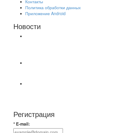
Контакты
Политика обработки данных
Приложение Android
Новости
⚽НАЗНАЧЕНИЯ СУДЕЙ⚽ ‼В СРЕДУ
СОСТОЯТСЯ ДОИГРОВКИ 2-Х ТАЙМОВ ДВУХ
МАТЧЕЙ 2А ЛИГИ.
А вот и первые "плюшки"(фото) с Первенства
города Владимира по Текболу 2026⚽🏆🥇 Все
Команда «IZBA» ищет спарринг! ПН
(10.08),Торпедо, 20:30
https://vk.ru/christmasmusick
Регистрация
* E-mail: