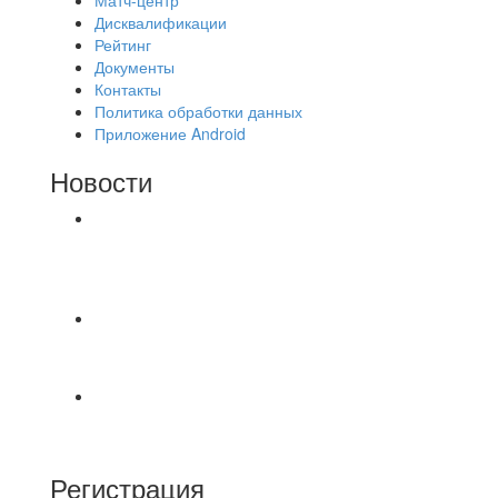
Дисквалификации
Рейтинг
Документы
Контакты
Политика обработки данных
Приложение Android
Новости
⚽НАЗНАЧЕНИЯ СУДЕЙ⚽ ‼В СРЕДУ
СОСТОЯТСЯ ДОИГРОВКИ 2-Х ТАЙМОВ ДВУХ
МАТЧЕЙ 2А ЛИГИ.
Первый официальный турнир Федерации
Текбола Владимирской области
А вот и первые "плюшки"(фото) с Первенства
города Владимира по Текболу 2026⚽🏆🥇 Все
Регистрация