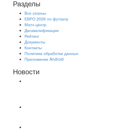
Разделы
Все сезоны
ЕВРО 2026 по футзалу
Матч-центр
Дисквалификации
Рейтинг
Документы
Контакты
Политика обработки данных
Приложение Android
Новости
⚽НАЗНАЧЕНИЯ СУДЕЙ⚽ ‼В СРЕДУ
СОСТОЯТСЯ ДОИГРОВКИ 2-Х ТАЙМОВ ДВУХ
МАТЧЕЙ 2А ЛИГИ.
📹📹📹 Обзор голов 📹📹📹 Лига 4. Зона "Б". 12
тур. Лето 2026. МФК "Восход" - Ирбис 6:2