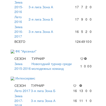
Зима
2015-
3-я лига Зона А
17
7
2
0
2016
Лето
2-я лига Зона Б
17
9
0
0
2016
Зима
2016-
3-я лига Зона А
16
5
2
0
2017
ВСЕГО
124
49
10
0
ФК "Арсенал"
СЕЗОН
ТУРНИР
👕
⚽
Зима
Новогодний турнир среди
1
0
0
0
2015-2016
молодежных команд
Интехсервис
СЕЗОН
ТУРНИР
👕
⚽
Лето 2017
3-я лига Зона Б
16
13
0
0
Зима
2017-
3-я лига Зона А
16
11
1
0
2018