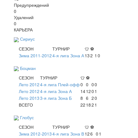
Предупреждений
0
Удалений
0
КАРЬЕРА
Сириус
СЕЗОН
ТУРНИР
👕
⚽
Зима 2011-2012
4-я лига Зона А
13
2
1
0
Боцман
СЕЗОН
ТУРНИР
👕
⚽
Лето 2012
4-я лига Плей-офф
0
0
0
0
Лето 2012
4-я лига Зона А
14
12
0
1
Лето 2013
3-я лига Зона Б
8
6
2
0
ВСЕГО
22
18
2
1
Глобус
СЕЗОН
ТУРНИР
👕
⚽
Зима 2012-2013
4-я лига Зона В
12
6
0
1