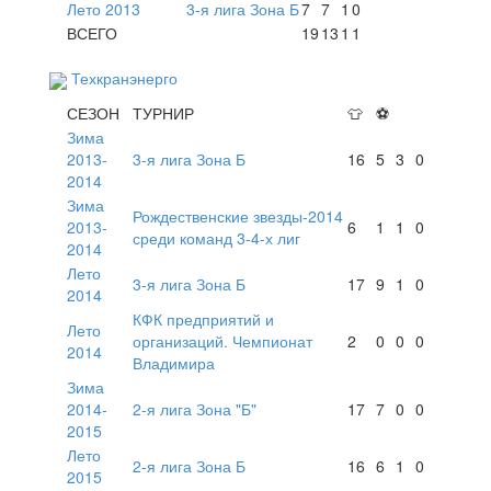
Лето 2013
3-я лига Зона Б
7
7
1
0
ВСЕГО
19
13
1
1
Техкранэнерго
СЕЗОН
ТУРНИР
👕
⚽
Зима
2013-
3-я лига Зона Б
16
5
3
0
2014
Зима
Рождественские звезды-2014
2013-
6
1
1
0
среди команд 3-4-х лиг
2014
Лето
3-я лига Зона Б
17
9
1
0
2014
КФК предприятий и
Лето
организаций. Чемпионат
2
0
0
0
2014
Владимира
Зима
2014-
2-я лига Зона "Б"
17
7
0
0
2015
Лето
2-я лига Зона Б
16
6
1
0
2015