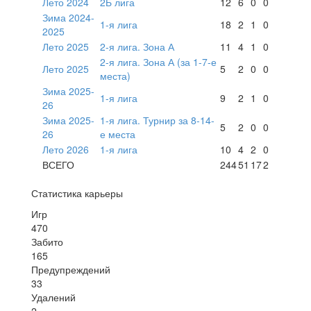
Лето 2024
2Б лига
12
6
0
0
Зима 2024-
1-я лига
18
2
1
0
2025
Лето 2025
2-я лига. Зона А
11
4
1
0
2-я лига. Зона А (за 1-7-е
Лето 2025
5
2
0
0
места)
Зима 2025-
1-я лига
9
2
1
0
26
Зима 2025-
1-я лига. Турнир за 8-14-
5
2
0
0
26
е места
Лето 2026
1-я лига
10
4
2
0
ВСЕГО
244
51
17
2
Статистика карьеры
Игр
470
Забито
165
Предупреждений
33
Удалений