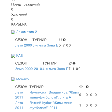
Предупреждений
0
Удалений
0
КАРЬЕРА
Локомотив-2
СЕЗОН
ТУРНИР
👕
⚽
Лето 2009
3-я лига Зона Б
5
7
0
0
КАВ
СЕЗОН
ТУРНИР
👕
⚽
Зима 2009-2010
4-я лига Зона Г
7
1
0
0
Монако
СЕЗОН
ТУРНИР
👕
⚽
Лето
Чемпионат Владимира "Живи
9
0
0
0
2011
мини-футболом!". Лига А
Лето
Летний Кубок "Живи мини-
1
0
0
0
2011
футболом!" 2011