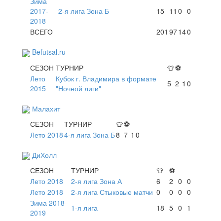
Зима
2017-
2-я лига Зона Б
15
11
0
0
2018
ВСЕГО
201
97
14
0
Befutsal.ru
СЕЗОН
ТУРНИР
👕
⚽
Лето
Кубок г. Владимира в формате
5
2
1
0
2015
"Ночной лиги"
Малахит
СЕЗОН
ТУРНИР
👕
⚽
Лето 2018
4-я лига Зона Б
8
7
1
0
ДиХолл
СЕЗОН
ТУРНИР
👕
⚽
Лето 2018
2-я лига Зона А
6
2
0
0
Лето 2018
2-я лига Стыковые матчи
0
0
0
0
Зима 2018-
1-я лига
18
5
0
1
2019